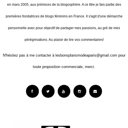
en mars 2005, aux prémices de la blogosphère. A ce titre je fais partie des
premières fondatrices de blogs féminins en France.
Il s'agit d'une démarche
personnelle avec pour objectif de partager mes passions, au gré de mes
pérégrinations. Au plaisir de lire vos commentaires!
N'hésitez pas à me contacter à lesbonsplansmodeaparis@gmail.com pour
toute proposition commerciale, merci.
Facebook
Twitter
YouTube
Instagram
Email