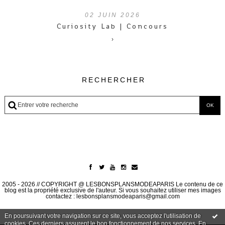
02
JUIN 2026
Curiosity Lab | Concours
›
RECHERCHER
2005 - 2026 // COPYRIGHT @ LESBONSPLANSMODEAPARIS Le contenu de ce
blog est la propriété exclusive de l'auteur. Si vous souhaitez utiliser mes images
contactez : lesbonsplansmodeaparis@gmail.com
En poursuivant votre navigation sur ce site, vous acceptez l'utilisation de
cookies. Ces derniers assurent le bon fonctionnement de nos services.
En