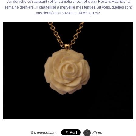
J'ai déniché ce ravissant collier camélia chez notre ami Hector&Maurizio la
semaine dernière...il chanellise à merveille mes tenues...et vous, quelles sont
vos dernières trouvailles H&Mesques?
8
commentaires
Share