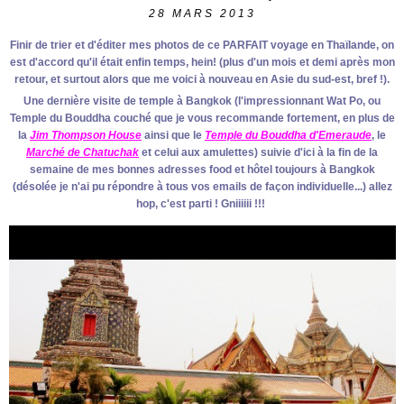
28
MARS 2013
Finir de trier et d'éditer mes photos de ce PARFAIT voyage en Thaïlande, on
est d'accord qu'il était enfin temps, hein! (plus d'un mois et demi après mon
retour, et surtout alors que me voici à nouveau en Asie du sud-est, bref !).
Une dernière visite de temple à Bangkok (l'impressionnant Wat Po, ou
Temple du Bouddha couché que je vous recommande fortement, en plus de
la
Jim Thompson House
ainsi que le
Temple du Bouddha d'Emeraude
, le
Marché de Chatuchak
et celui aux amulettes) suivie d'ici à la fin de la
semaine de mes bonnes adresses food et hôtel toujours à Bangkok
(désolée je n'ai pu répondre à tous vos emails de façon individuelle...) allez
hop, c'est parti ! Gniiiiii !!!