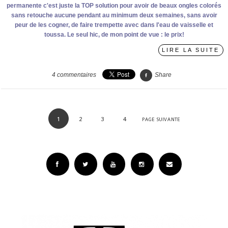
permanente c'est juste la TOP solution pour avoir de beaux ongles colorés
sans retouche aucune pendant au minimum deux semaines, sans avoir
peur de les cogner, de faire trempette avec dans l'eau de vaisselle et
toussa. Le seul hic, de mon point de vue : le prix!
LIRE LA SUITE
4
commentaires
Share
1
2
3
4
PAGE SUIVANTE
Facebook
Twitter
YouTube
Instagram
Email