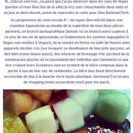
lit...chacun son truc...ou pas!) que j'ai pu observer dans les rues de Vegas
(pardon si vous êtes fan de la ville) je m'y suis chouchoutée deux nuits et
un jour et demi durant, avant de reprendre la route pour Zion National Park.
Au programme de cette escale 5* : du repos bien mérité (dans une
chambre équivalente au double de la superficie de mon deux pièces
parisien), un brunch pantagruélique (jamais vu un brunch aussi copieux à
ce prix de ma vie de gourmande, et évidemment les calories ingurgitées à
Vegas son restées à Vegas!), de la remise en forme en salle de fitness avec
appareils dernier cris (sur lesquels se dandinaient de bien jolis garçons...et
des bien moins beaux aussi), des séances de bronzage chic (au bord de la
somptueuse piscine où se pavanaient des individus qui chantaient ce que
leur criaient leurs écouteurs tout en sirotant de la bière contenue dans la
poche à eau de leur sac de randonnée. La bière leur étant directement
accessible du dos à la bouche via le tuyau plastique. Seriously?) et un peu
de shopping (mais aucun jeton misé pour ma part!).