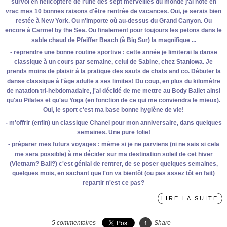
survol en hélicoptère de l'une des sept merveilles du monde j'ai noté en
vrac mes 10 bonnes raisons d'être rentrée de vacances. Oui, je serais bien
restée à New York. Ou n'importe où au-dessus du Grand Canyon. Ou
encore à Carmel by the Sea. Ou finalement pour toujours les petons dans le
sable chaud de Pfeiffer Beach (à Big Sur) la magnifique ...
- reprendre une bonne routine sportive : cette année je limiterai la danse
classique à un cours par semaine, celui de Sabine, chez Stanlowa. Je
prends moins de plaisir à la pratique des sauts de chats and co. Débuter la
danse classique à l'âge adulte a ses limites! Du coup, en plus du kilomètre
de natation tri-hebdomadaire, j'ai décidé de me mettre au Body Ballet ainsi
qu'au Pilates et qu'au Yoga (en fonction de ce qui me conviendra le mieux).
Oui, le sport c'est ma base bonne hygiène de vie!
- m'offrir (enfin) un classique Chanel pour mon anniversaire, dans quelques
semaines. Une pure folie!
- préparer mes futurs voyages : même si je ne parviens (ni ne sais si cela
me sera possible) à me décider sur ma destination soleil de cet hiver
(Vietnam? Bali?) c'est génial de rentrer, de se poser quelques semaines,
quelques mois, en sachant que l'on va bientôt (ou pas assez tôt en fait)
repartir n'est ce pas?
LIRE LA SUITE
5
commentaires
Share