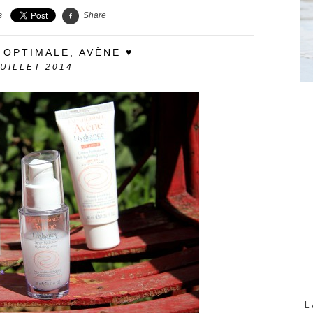
s
Share
 OPTIMALE, AVÈNE ♥
JUILLET 2014
L