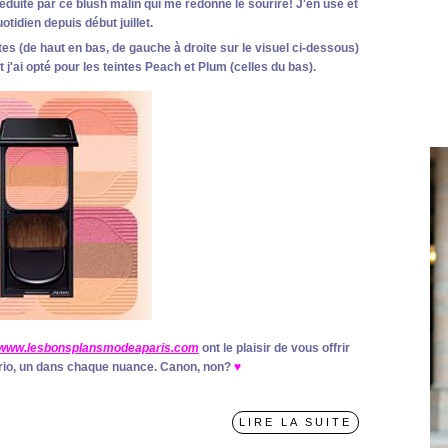
séduite par ce blush malin qui me redonne le sourire! J'en use et
tidien depuis début juillet.
es (de haut en bas, de gauche à droite sur le visuel ci-dessous)
j'ai opté pour les teintes Peach et Plum (celles du bas).
www.lesbonsplansmodeaparis.com
ont le plaisir de vous offrir
io, un dans chaque nuance. Canon, non?
♥
LIRE LA SUITE