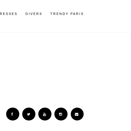
RESSES
DIVERS
TRENDY PARIS
Facebook
Twitter
YouTube
Instagram
Email