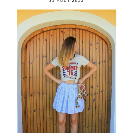
31
AOÛT 2015