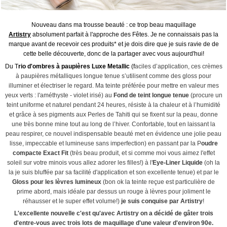
Nouveau dans ma trousse beauté : ce trop beau maquillage
Artistry
absolument parfait à l'approche des Fêtes.
Je ne connaissais pas la
marque avant de recevoir ces produits* et je dois dire que je suis ravie de de
cette belle découverte, donc de la partager avec vous aujourd'hui!
Du T
rio d'ombres à paupières Luxe Metallic
(f
aciles d’application, ces crèmes
à paupières métalliques longue tenue s’utilisent comme des gloss pour
illuminer et électriser le regard. Ma teinte préférée pour mettre en valeur mes
yeux verts : l'améthyste - violet irisé) au
Fond de teint longue tenue
(procure un
teint uniforme et naturel pendant 24 heures, résiste à la chaleur et à l’humidité
et grâce à ses pigments aux Perles de Tahiti qui se fixent sur la peau, donne
une très bonne mine tout au long de l’hiver. Confortable, tout en laissant la
peau respirer, ce nouvel indispensable beauté met en évidence une jolie peau
lisse, impeccable et lumineuse sans imperfection) en passant par la P
oudre
compacte Exact Fit
(très beau produit, et si comme moi vous aimez l'effet
soleil sur votre minois vous allez adorer les filles!) à l'
Eye-Liner Liquide
(oh la
la je suis bluffée par sa facilité d'application et son excellente tenue) et par le
Gloss pour les lèvres lumineux
(bon ok la teinte reçue est particulière de
prime abord, mais idéale par dessus un rouge à lèvres pour joliment le
réhausser et le super effet volume!)
je suis conquise par Artistry
!
L'excellente nouvelle c'est qu'avec Artistry on a décidé de gâter trois
d'entre-vous avec trois lots de maquillage d'une valeur d'environ 90e.