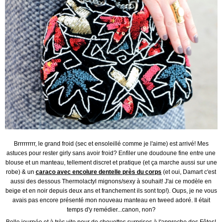
Brrrrrrrrr, le grand froid (sec et ensoleillé comme je l'aime) est arrivé! Mes
astuces pour rester girly sans avoir froid? Enfiler une doudoune fine entre une
blouse et un manteau, tellement discret et pratique (et ça marche aussi sur une
robe) & un
caraco avec encolure dentelle près du corps
(et oui, Damart c'est
aussi des dessous Thermolactyl
mignons/sexy à souhait! J'ai ce modèle en
beige et en noir depuis deux ans et franchement ils sont top!). Oups, je ne vous
avais pas encore présenté mon nouveau manteau en tweed adoré. Il était
temps d'y remédier...canon, non?
Belle journée et à très vite pour de chouettes surprises à l'approche des Fêtes!