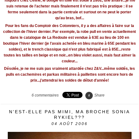
Toujours chez Céline, le boogie en toile est soldé à 280E, une affaire...je me
suis retenue de l'acheter mais finalement il n'est pas très pratique : il se
ferme seulement dans la partie centrale et surtout on ne peut le porter
qu'au bras, bof...
Pour les fans du Comptoir des Cotonniers, il y a des affaires à faire sur la
collection de l'hiver dernier. Par exemple, la robe pull en vente actuellement
dans le catalogue de La Redoute est vendue à 63E au lieu de 100 en
boutique l'hiver dernier (je l'avais achetée en bleu marine à 65E pendant les
soldes), et le trench classique qui n'est plus fabriqué est à 85E...reste
toutes les tailles en beige et en noir...en bleu violet aussi, mais faut aimer la
couleur...
Désolée, je ne me suis pas vraiment attardée chez Z&V...même soldés, les
pulls en cachemires et parkas militaires à paillettes sont encore hors de
prix...j'attendrai les soldes de début d'année!
6
commentaires
Share
N'EST-ELLE PAS MIMI, MA BROCHE SONIA
RYKIEL???
04
AOÛT 2006