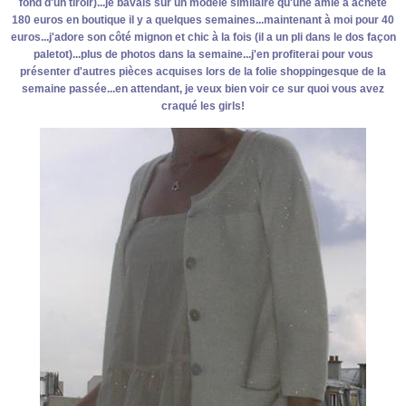
fond d'un tiroir)...je bavais sur un modèle similaire qu'une amie a acheté
180 euros en boutique il y a quelques semaines...maintenant à moi pour 40
euros...j'adore son côté mignon et chic à la fois (il a un pli dans le dos façon
paletot)...plus de photos dans la semaine...j'en profiterai pour vous
présenter d'autres pièces acquises lors de la folie shoppingesque de la
semaine passée...en attendant, je veux bien voir ce sur quoi vous avez
craqué les girls!