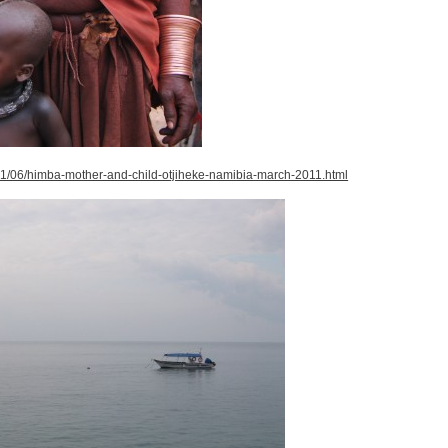
/06/himba-mother-and-child-otjiheke-namibia-march-2011.html