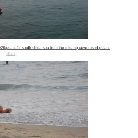
29/peaceful-south-china-sea-from-the-minang-cove-resort-pulau-
t.html