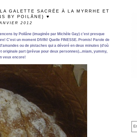
..{LA GALETTE SACRÉE À LA MYRRHE ET
NS BY POILÂNE} ♥
ANVIER 2012
l'encens by Poilâne (imaginée par Michèle Gay) c'est presque
 jure! C'est un moment DIVIN! Quelle FINESSE. Promis! Parole de
e d'amandes ou de pistaches qui a dévoré en deux minutes (d'où
et originale part (prévue pour deux personnes)...miam, yummy,
en veux encore!