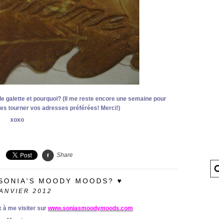
le galette et pourquoi? (Il me reste encore une semaine pour
aîtes tourner vos adresses préférées! Merci!)
xoxo
Share
 SONIA'S MOODY MOODS? ♥
ANVIER 2012
 à me visiter sur
www.soniasmoodymoods.com