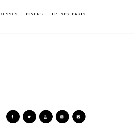
RESSES
DIVERS
TRENDY PARIS
Facebook
Twitter
YouTube
Instagram
Email