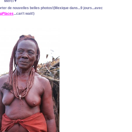
Merci ♥
rter de nouvelles belles photos!(Mexique dans...9 jours...avec
gPlaces
...can't wait!)