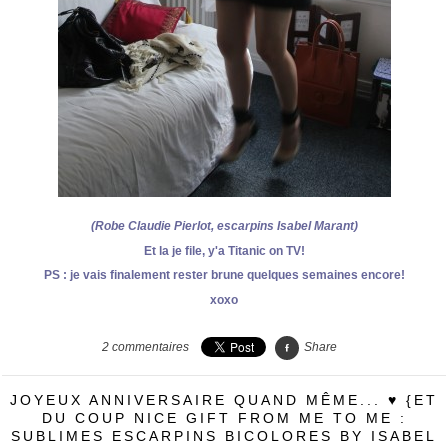
(Robe Claudie Pierlot, escarpins Isabel Marant)
Et la je file, y'a Titanic on TV!
PS : je vais finalement rester brune quelques semaines encore!
xoxo
2
commentaires
Share
JOYEUX ANNIVERSAIRE QUAND MÊME... ♥ {ET
DU COUP NICE GIFT FROM ME TO ME :
SUBLIMES ESCARPINS BICOLORES BY ISABEL