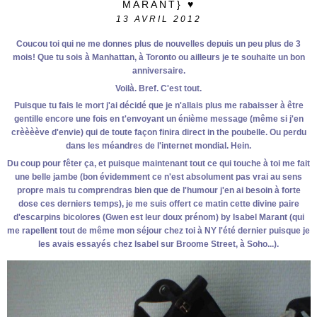
MARANT} ♥
13
AVRIL 2012
Coucou toi qui ne me donnes plus de nouvelles depuis un peu plus de 3
mois! Que tu sois à Manhattan, à Toronto ou ailleurs je te souhaite un bon
anniversaire.
Voilà. Bref. C'est tout.
Puisque tu fais le mort j'ai décidé que je n'allais plus me rabaisser à être
gentille encore une fois en t'envoyant un énième message (même si j'en
crèèèève d'envie) qui de toute façon finira direct in the poubelle. Ou perdu
dans les méandres de l'internet mondial. Hein.
Du coup pour fêter ça, et puisque maintenant tout ce qui touche à toi me fait
une belle jambe (bon évidemment ce n'est absolument pas vrai au sens
propre mais tu comprendras bien que de l'humour j'en ai besoin à forte
dose ces derniers temps), je me suis offert ce matin cette divine paire
d'escarpins bicolores (Gwen est leur doux prénom) by Isabel Marant (qui
me rapellent tout de même mon séjour chez toi à NY l'été dernier puisque je
les avais essayés chez Isabel sur Broome Street, à Soho...).