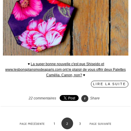
♥
La super bonne nouvelle c'est que
Shiseido
et
www.lesbonsplansmodeaparis.com ont le plaisir de vous offrir deux Palettes
Camélia. Canon, non?
♥
LIRE LA SUITE
22
commentaires
Share
1
2
3
PAGE PRÉCÉDENTE
PAGE SUIVANTE