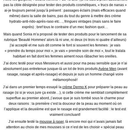
pas la cible désignée pour tester des produits cosmétiques, « trucs de nanas »
ai-je toujours pensé jusqu’à présent : passages éclairs (mais efficaces quand
même) dans la salle de bains, pas du tout du genre à mettre des crème
hydrato-anti-rido-après-raso etc…, fringues vintages (mais sans le faire
exprès) : bref tous le contraire d’un mec fashion quoi…
Mais quand Sonia m’a proposé de tester des produits pour le lancement de sa
rubrique 'Beauté Hommes' alors là ni une, ni deux (ni trois ni quatre d’ailleurs)
j'ai accepté et me suis dit comme le font si souvent les femmes : je vais
« prendre du temps pour moi », je vais « prendre soin de moi », tout le tralala
habituel en fait dont les femmes aiment nous râbacher les oreilles.
J’ai donc testé pour vous Messieurs et aussi pour ma peau sensible que je n’ai
absolument pas entretenue jusque-là un lot de trois produits
Avène Men
(avant
rasage, rasage et après-rasage) et depuis je suis un homme changé voire
métamorphosé!
J’ai dans un premier temps essayé la
crème Dermo K
pour préparer la peau au
rasage (si si je vous jure ça existe…), si cette crème me semblait complètement
superflue au premier abord, j’avoue que je suis tombé sous le charme pour
deux raisons : la première c’est la douceur de la peau au moment où on
l’applique et la deuxième est que le rasage est grandement facilité : le test est
vraiment concluant!
J’ai ensuite testé la
mousse à raser
, là encore moi qui n’avais jamais fait
attention au choix de mes mousses si ce n’est de les choisir « spécial peau