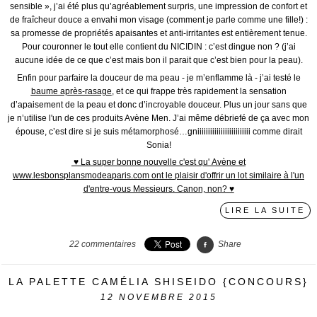
sensible », j’ai été plus qu’agréablement surpris, une impression de confort et
de fraîcheur douce a envahi mon visage (comment je parle comme une fille!) :
sa promesse de propriétés apaisantes et anti-irritantes est entièrement tenue.
Pour couronner le tout elle contient du NICIDIN : c’est dingue non ? (j’ai
aucune idée de ce que c’est mais bon il parait que c’est bien pour la peau).
Enfin pour parfaire la douceur de ma peau - je m’enflamme là - j’ai testé le
baume après-rasage
, et ce qui frappe très rapidement la sensation
d’apaisement de la peau et donc d’incroyable douceur. Plus un jour sans que
je n’utilise l'un de ces produits Avène Men. J’ai même débriefé de ça avec mon
épouse, c’est dire si je suis métamorphosé…gniiiiiiiiiiiiiiiiiiiiiiiii comme dirait
Sonia!
♥ La super bonne nouvelle c'est qu' Avène et
www.lesbonsplansmodeaparis.com ont le plaisir d'offrir un lot similaire à l'un
d'entre-vous Messieurs. Canon, non? ♥
LIRE LA SUITE
22
commentaires
Share
LA PALETTE CAMÉLIA SHISEIDO {CONCOURS}
12
NOVEMBRE 2015