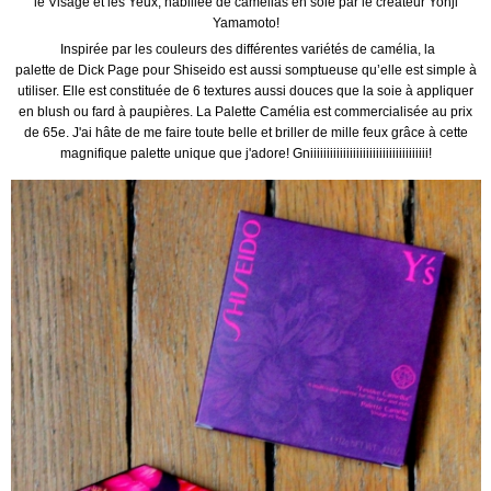
le Visage et les Yeux, habillée de camélias en soie par le créateur Yohji
Yamamoto!
Inspirée par les couleurs des différentes variétés de camélia, la
palette de Dick Page pour Shiseido est aussi somptueuse qu’elle est simple à
utiliser. Elle est constituée de 6 textures aussi douces que la soie à appliquer
en blush ou fard à paupières. La Palette Camélia est commercialisée au prix
de 65e. J'ai hâte de me faire toute belle et briller de mille feux grâce à cette
magnifique palette unique que j'adore! Gniiiiiiiiiiiiiiiiiiiiiiiiiiiiiiiiiiii!