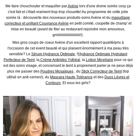
Me faire chouchouter et maquiller par
Avène
lors d'une divine soirée cosy ça
c'est fait et c'était vraiment trop trop chouette! Au programme de cette jolie
soirée là : découverte des nouveaux produits-soins Avène et du
maquillage
correcteur et unifiant Couvrance Avène
en petit comité, coupette de champ' et
mise en beauté (avant de filer au restaurant rejoindre mon amoureux,
gniiiiiiiiiiiiiiiiiiiiiiiiii!).
Mes gros coups de coeur Avène d'un excellent rapport qualité/prix à
l'occasion de cet event beauté et qui plaisent énormément à ma peau très
sensible? Le
Sérum Hydrance Optimale
, l'
Hydrance Optimale Hydratant
Perfecteur de Teint
, la
Crème Antirides Ysthéal
, la
Lotion Micellaire
pour ce qui
est des soins visage, et concernant le teint à proprement parler je ne peux déjà
plus me passer des
Poudres Mosaïques
, du
Stick Correcteur de Teint
(top
utilisé en anti-cernes!), du
Mascara Haute Tolérance
et des
Duos Lèvres et
Contours
. Et vous les girls?