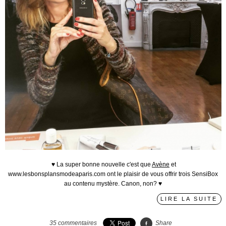
♥ La super bonne nouvelle c'est que
Avène
et
www.lesbonsplansmodeaparis.com ont le plaisir de vous offrir trois SensiBox
au contenu mystère. Canon, non? ♥
LIRE LA SUITE
35
commentaires
Share