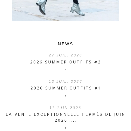
NEWS
27
JUIL. 2026
2026 SUMMER OUTFITS #2
›
12
JUIL. 2026
2026 SUMMER OUTFITS #1
›
11
JUIN 2026
LA VENTE EXCEPTIONNELLE HERMÈS DE JUIN
2026 :...
›