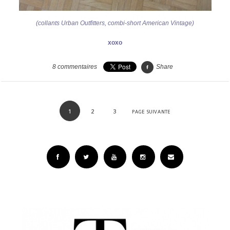
(collants Urban Outfitters, combi-short American Vintage)
@
xoxo
8
commentaires
Share
1
2
3
PAGE SUIVANTE
Facebook
Twitter
YouTube
Instagram
Email