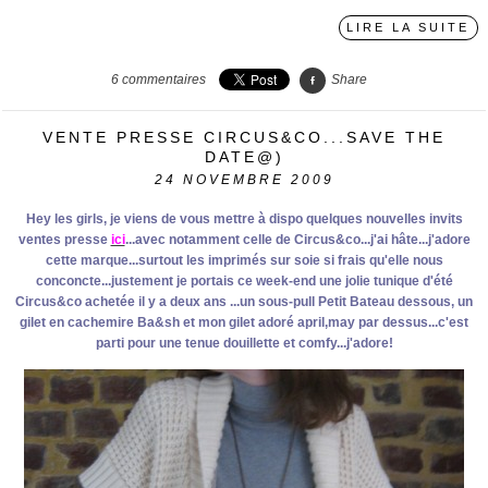
LIRE LA SUITE
6
commentaires
Share
VENTE PRESSE CIRCUS&CO...SAVE THE
DATE@)
24
NOVEMBRE 2009
Hey les girls, je viens de vous mettre à dispo quelques nouvelles invits
ventes presse
ici
...avec notamment celle de Circus&co...j'ai hâte...j'adore
cette marque...surtout les imprimés sur soie si frais qu'elle nous
conconcte...justement je portais ce week-end une jolie tunique d'été
Circus&co achetée il y a deux ans ...un sous-pull Petit Bateau dessous, un
gilet en cachemire Ba&sh et mon gilet adoré april,may par dessus...c'est
parti pour une tenue douillette et comfy...j'adore!