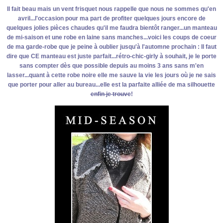
Il fait beau mais un vent frisquet nous rappelle que nous ne sommes qu'en
avril...l'occasion pour ma part de profiter quelques jours encore de
quelques jolies pièces chaudes qu'il me faudra bientôt ranger...un manteau
de mi-saison et une robe en laine sans manches...voici les coups de coeur
de ma garde-robe que je peine à oublier jusqu'à l'automne prochain : Il faut
dire que CE manteau est juste parfait...rétro-chic-girly à souhait, je le porte
sans compter dès que possible depuis au moins 3 ans sans m'en
lasser...quant à cette robe noire elle me sauve la vie les jours où je ne sais
que porter pour aller au bureau...elle est la parfaite alliée de ma silhouette
enfin je trouve
!