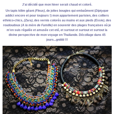
J'ai décidé que mon hiver serait chaud et coloré.
Un tapis kilim géant
(Fleux)
, de jolies bougies qui embaûment (
Diptyque
addict encore et pour toujours !) mon appartement parisien, des colliers
ethnico-chics,
(Zara)
, des vernis colorés au mains et aux pieds
(Essie)
, des
roudoudoux
(A la mère de Famille)
en souvenir des plages françaises où je
m'en suis régalée et amusée cet eté, et surtout et surtout et surtout la
divine perspective de mon voyage en Thaïlande. Décollage dans 45
jours...gniiiiii !!!