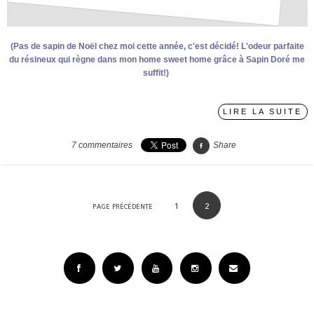
(Pas de sapin de Noël chez moi cette année, c'est décidé! L'odeur parfaite
du résineux qui règne dans mon home sweet home grâce à Sapin Doré me
suffit!)
LIRE LA SUITE
7
commentaires
Share
1
2
PAGE PRÉCÉDENTE
Facebook
Twitter
YouTube
Instagram
Email