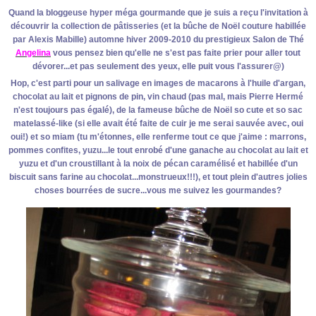
Quand la bloggeuse hyper méga gourmande que je suis a reçu l'invitation à
découvrir la collection de pâtisseries (et la bûche de Noël couture habillée
par Alexis Mabille) automne hiver 2009-2010 du prestigieux Salon de Thé
Angelina
vous pensez bien qu'elle ne s'est pas faite prier pour aller tout
dévorer...et pas seulement des yeux, elle puit vous l'assurer@)
Hop, c'est parti pour un salivage en images de macarons à l'huile d'argan,
chocolat au lait et pignons de pin, vin chaud (pas mal, mais Pierre Hermé
n'est toujours pas égalé), de la fameuse bûche de Noël so cute et so sac
matelassé-like (si elle avait été faite de cuir je me serai sauvée avec, oui
oui!) et so miam (tu m'étonnes, elle renferme tout ce que j'aime : marrons,
pommes confites, yuzu...le tout enrobé d'une ganache au chocolat au lait et
yuzu et d'un croustillant à la noix de pécan caramélisé et habillée d'un
biscuit sans farine au chocolat...monstrueux!!!), et tout plein d'autres jolies
choses bourrées de sucre...vous me suivez les gourmandes?