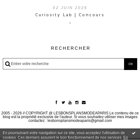
02
JUIN 2026
Curiosity Lab | Concours
›
RECHERCHER
2005 - 2026 // COPYRIGHT @ LESBONSPLANSMODEAPARIS Le contenu de ce
blog est la propriété exclusive de l'auteur. Si vous souhaitez utiliser mes images
contactez : lesbonsplansmodeaparis@gmail.com
En poursuivant votre navigation sur ce site, vous acceptez l'utilisation de
cookies. Ces derniers assurent le bon fonctionnement de nos services.
En