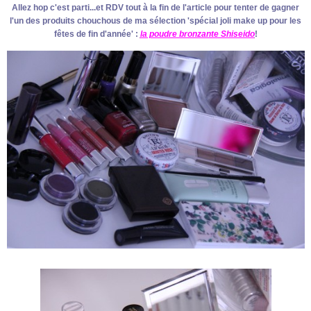
Allez hop c'est parti...et RDV tout à la fin de l'article pour tenter de gagner
l'un des produits chouchous de ma sélection 'spécial joli make up pour les
fêtes de fin d'année' :
la poudre bronzante Shiseido
!