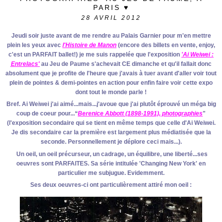
PARIS ♥
28
AVRIL 2012
Jeudi soir juste avant de me rendre au Palais Garnier pour m'en mettre
plein les yeux avec
l'Histoire de Manon
(encore des billets en vente, enjoy,
c'est un PARFAIT ballet!) je me suis rappelée que l'exposition
'Ai Weiwei :
Entrelacs'
au Jeu de Paume s'achevait CE dimanche et qu'il fallait donc
absolument que je profite de l'heure que j'avais à tuer avant d'aller voir tout
plein de pointes & demi-pointes en action pour enfin faire voir cette expo
dont tout le monde parle !
Bref. Ai Weiwei j'ai aimé...mais...j'avoue que j'ai plutôt éprouvé un méga big
coup de coeur pour...“
Berenice Abbott (1898-1991), photographies
"
(l'exposition secondaire qui se tient en même temps que celle d'Ai Weiwei.
Je dis secondaire car la première est largement plus médiatisée que la
seconde. Personnellement je déplore ceci mais...).
Un oeil, un oeil précurseur, un cadrage, un équilibre, une liberté...ses
oeuvres sont PARFAITES. Sa série intitulée 'Changing New York' en
particulier me subjugue. Evidemment.
Ses deux oeuvres-ci ont particulièrement attiré mon oeil :