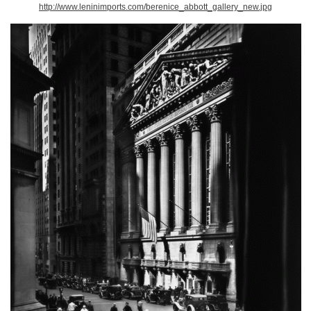
http://www.leninimports.com/berenice_abbott_gallery_new.jpg