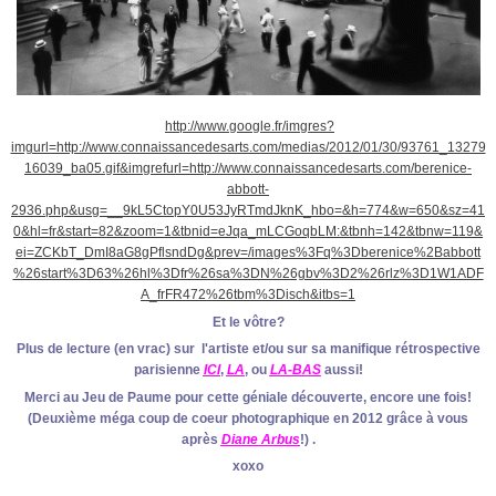
http://www.google.fr/imgres?
imgurl=http://www.connaissancedesarts.com/medias/2012/01/30/93761_13279
16039_ba05.gif&imgrefurl=http://www.connaissancedesarts.com/berenice-
abbott-
2936.php&usg=__9kL5CtopY0U53JyRTmdJknK_hbo=&h=774&w=650&sz=41
0&hl=fr&start=82&zoom=1&tbnid=eJqa_mLCGoqbLM:&tbnh=142&tbnw=119&
ei=ZCKbT_DmI8aG8gPflsndDg&prev=/images%3Fq%3Dberenice%2Babbott
%26start%3D63%26hl%3Dfr%26sa%3DN%26gbv%3D2%26rlz%3D1W1ADF
A_frFR472%26tbm%3Disch&itbs=1
Et le vôtre?
Plus de lecture (en vrac) sur l'artiste et/ou sur sa manifique rétrospective
parisienne
ICI
,
LA
, ou
LA-BAS
aussi!
Merci au Jeu de Paume pour cette géniale découverte, encore une fois!
(Deuxième méga coup de coeur photographique en 2012 grâce à vous
après
Diane Arbus
!) .
xoxo