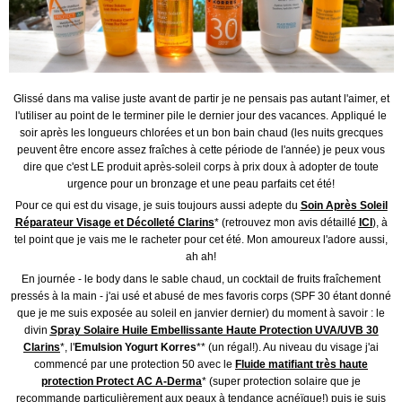
Glissé dans ma valise juste avant de partir je ne pensais pas autant l'aimer, et
l'utiliser au point de le terminer pile le dernier jour des vacances. Appliqué le
soir après les longueurs chlorées et un bon bain chaud (les nuits grecques
peuvent être encore assez fraîches à cette période de l'année) je peux vous
dire que c'est LE produit après-soleil corps à prix doux à adopter de toute
urgence pour un bronzage et une peau parfaits cet été!
Pour ce qui est du visage, je suis toujours aussi adepte du
Soin Après Soleil
Réparateur Visage et Décolleté Clarins
* (retrouvez mon avis détaillé
ICI
), à
tel point que je vais me le racheter pour cet été. Mon amoureux l'adore aussi,
ah ah!
En journée - le body dans le sable chaud, un cocktail de fruits fraîchement
pressés à la main - j'ai usé et abusé de mes favoris corps (SPF 30 étant donné
que je me suis exposée au soleil en janvier dernier) du moment à savoir : le
divin
Spray Solaire Huile Embellissante Haute Protection UVA/UVB 30
Clarins
*, l'
Emulsion Yogurt Korres
** (un régal!). Au niveau du visage j'ai
commencé par une protection 50 avec le
Fluide matifiant très haute
protection Protect AC A-Derma
* (super protection solaire que je
recommande particulièrement aux peaux à tendance acnéïque!) puis je suis