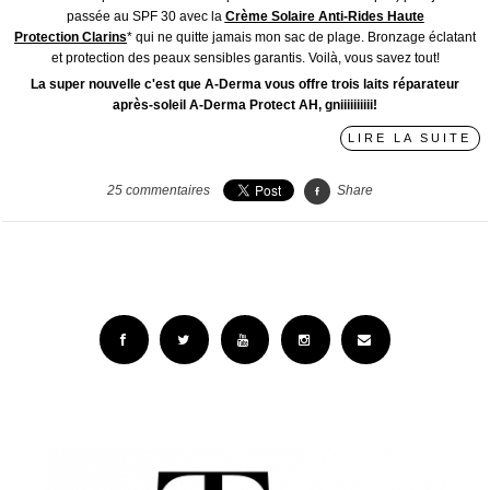
passée au SPF 30 avec la
Crème Solaire Anti-Rides Haute
Protection Clarins
* qui ne quitte jamais mon sac de plage. Bronzage éclatant
et protection des peaux sensibles garantis. Voilà, vous savez tout!
La super nouvelle c'est que A-Derma vous offre trois laits réparateur
après-soleil A-Derma Protect AH, gniiiiiiiiii!
LIRE LA SUITE
25
commentaires
Share
Facebook
Twitter
YouTube
Instagram
Email