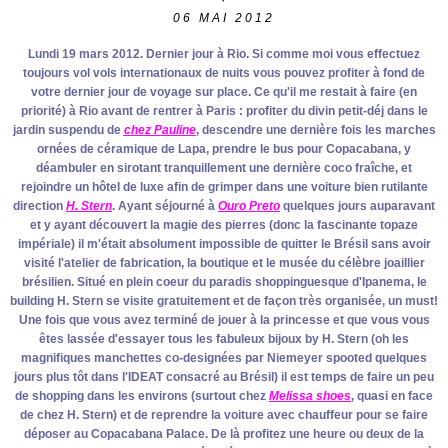
06
MAI 2012
Lundi 19 mars 2012. Dernier jour à Rio. Si comme moi vous effectuez
toujours vol vols internationaux de nuits vous pouvez profiter à fond de
votre dernier jour de voyage sur place. Ce qu'il me restait à faire (en
priorité) à Rio avant de rentrer à Paris : profiter du divin petit-déj dans le
jardin suspendu de
chez Pauline
, descendre une dernière fois les marches
ornées de céramique de Lapa, prendre le bus pour Copacabana, y
déambuler en sirotant tranquillement une dernière coco fraîche, et
rejoindre un hôtel de luxe afin de grimper dans une voiture bien rutilante
direction
H. Stern
. Ayant séjourné à
Ouro Preto
quelques jours auparavant
et y ayant découvert la magie des pierres (donc la fascinante topaze
impériale) il m'était absolument impossible de quitter le Brésil sans avoir
visité l'atelier de fabrication, la boutique et le musée du célèbre joaillier
brésilien. Situé en plein coeur du paradis shoppinguesque d'Ipanema, le
building H. Stern se visite gratuitement et de façon très organisée, un must!
Une fois que vous avez terminé de jouer à la princesse et que vous vous
êtes lassée d'essayer tous les fabuleux bijoux by H. Stern (oh les
magnifiques manchettes co-designées par Niemeyer spooted quelques
jours plus tôt dans l'IDEAT consacré au Brésil) il est temps de faire un peu
de shopping dans les environs (surtout chez
Melissa shoes
, quasi en face
de chez H. Stern) et de reprendre la voiture avec chauffeur pour se faire
déposer au Copacabana Palace. De là profitez une heure ou deux de la