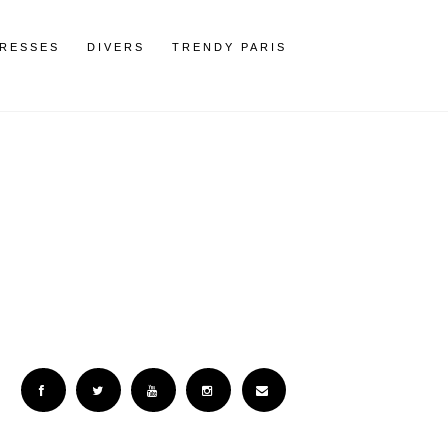
RESSES
DIVERS
TRENDY PARIS
Facebook
Twitter
YouTube
Instagram
Email