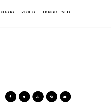
RESSES
DIVERS
TRENDY PARIS
Facebook
Twitter
YouTube
Instagram
Email