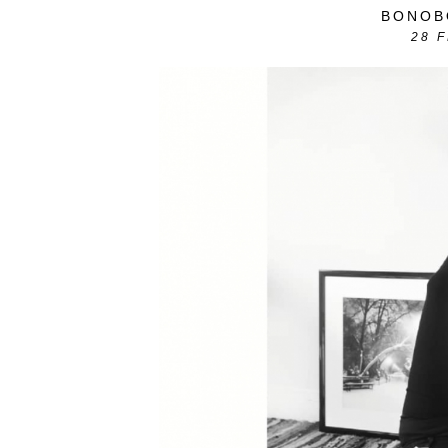
BONOB
28
F