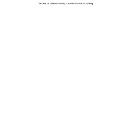
Déclarer un contenu illicite
|
Mentions légales de ce blog