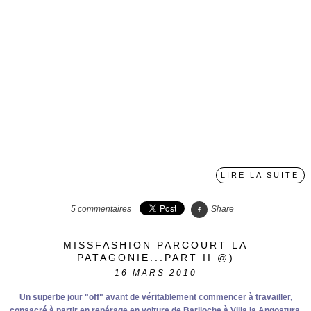
LIRE LA SUITE
5
commentaires
Share
MISSFASHION PARCOURT LA
PATAGONIE...PART II @)
16
MARS 2010
Un superbe jour "off" avant de véritablement commencer à travailler,
consacré à partir en repérage en voiture de Bariloche à Villa la Angostura.