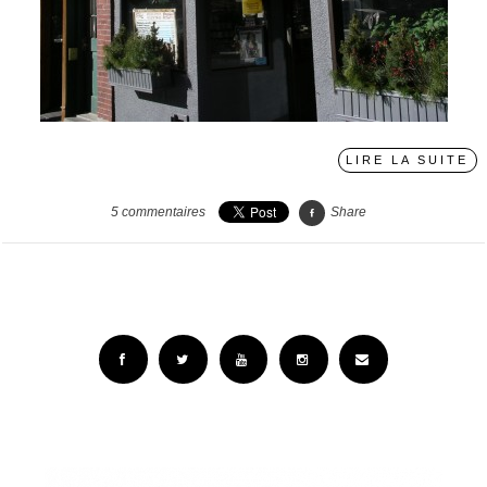
LIRE LA SUITE
5
commentaires
Share
Facebook
Twitter
YouTube
Instagram
Email