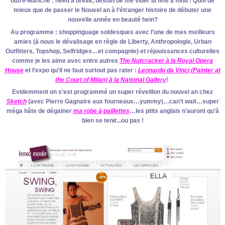
outre-Manche : need a break, besoin de me vider la tête à fond ! Quoi de
mieux que de passer le Nouvel an à l’étranger histoire de débuter une
nouvelle année en beauté hein?
Au programme : shoppinguage soldesques avec l’une de mes meilleurs
amies (à nous le dévalisage en règle de Liberty, Anthropologie, Urban
Outfitters, Topshop, Selfridges…et compagnie) et réjouissances culturelles
comme je les aime avec entre autres
The Nutcracker à la Royal Opera
House
et l’expo qu’il ne faut surtout pas rater :
Leonardo da Vinci (Painter at
the Court of Milan) à la National Gallery
!
Evidemment on s’est programmé un super réveillon du nouvel an chez
Sketch
(avec Pierre Gagnaire aux fourneaux…yummy)…can’t wait…super
méga hâte de dégainer
ma robe à paillettes
…les ptits anglais n’auront qu’à
bien se tenir...ou pas !