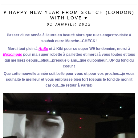
♥ HAPPY NEW YEAR FROM SKETCH (LONDON)
WITH LOVE ♥
01
JANVIER 2012
Passer d'une année à l'autre en beauté alors que tu es engastro-tisée à
souhait outre Manche...CHECK!
Merci tout plein à
AnSo
et à Kiki pour ce super WE londonnien, merci à
Boxomodo
pour ma super robette à paillettes et merci à vous toutes et tous
qui me lisez depuis...pfiou...presque 6 ans...que du bonheur...UP du fond du
coeur !
Que cette nouvelle année soit belle pour vous et pour vos proches...je vous
souhaite le meilleur et vous embrasse bien fort (depuis le fond de mon lit
car ouf...de retour à Paris!)