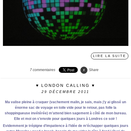
LIRE LA SUITE
7
commentaires
Share
♥ LONDON CALLING ♥
29
DÉCEMBRE 2011
Ma valise pleine à craquer (vachement malin, je sais, mais j’y ai glissé un
énorme sac de voyage en toile vide pour le retour, pas folle la
shoppingueuse invétérée) m’attend bien sagement à côté de mon bureau.
Elle et moi on s’envole pour quelques jours à Londres ce soir !
Evidemment je trépigne d’impatience à l’idée de m’échapper quelques jours