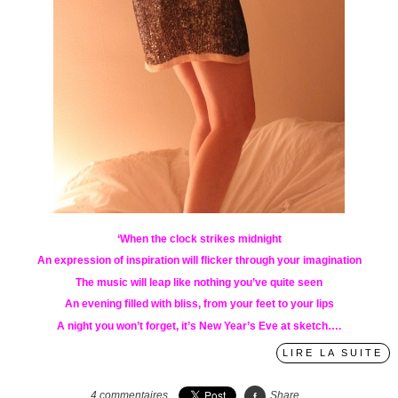
‘When the clock strikes midnight
An expression of inspiration will flicker through your imagination
The music will leap like nothing you’ve quite seen
An evening filled with bliss, from your feet to your lips
A night you won’t forget, it’s New Year’s Eve at sketch….
LIRE LA SUITE
4
commentaires
Share