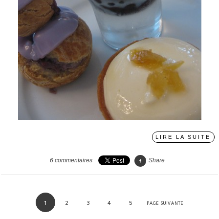
LIRE LA SUITE
6
commentaires
Share
1
2
3
4
5
PAGE SUIVANTE