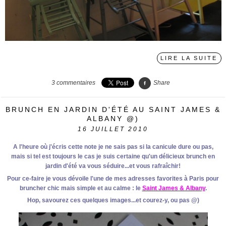
LIRE LA SUITE
3
commentaires
Share
BRUNCH EN JARDIN D'ÉTÉ AU SAINT JAMES &
ALBANY @)
16
JUILLET 2010
A l'heure où j'écris cette note je ne sais pas si la canicule dure ou pas,
mais si tel est toujours le cas je suis certaine qu'un délicieux brunch en
jardin d'été va vous séduire...et vous rafraîchir!
Pour ce-faire je vous dévoile l'une de mes adresses favorites à Paris pour
bruncher chic mais simple et au calme : le
Saint James & Albany
.
Hop, savourez ces quelques images...et courez-y, ou pas @)