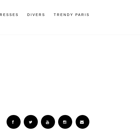
RESSES
DIVERS
TRENDY PARIS
Facebook
Twitter
YouTube
Instagram
Email