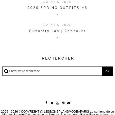
04
JUIN 2026
2026 SPRING OUTFITS #3
›
02
JUIN 2026
Curiosity Lab | Concours
›
RECHERCHER
2005 - 2026 // COPYRIGHT @ LESBONSPLANSMODEAPARIS Le contenu de ce
blog est la propriété exclusive de l'auteur. Si vous souhaitez utiliser mes images