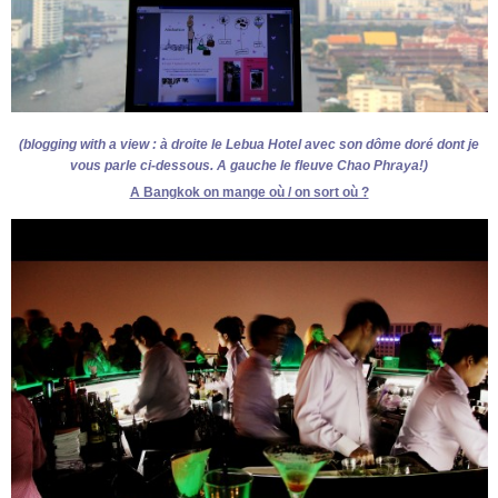
(blogging with a view : à droite le Lebua Hotel avec son dôme doré dont je
vous parle ci-dessous. A gauche le fleuve Chao Phraya!)
A Bangkok on mange où / on sort où ?