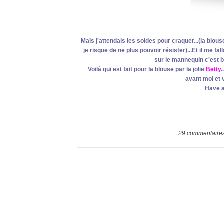
Mais j'attendais les soldes pour craquer...(la blou
je risque de ne plus pouvoir résister)...Et il me fa
sur le mannequin c'est bi
Voilà qui est fait pour la blouse par la jolie
Betty
.
avant moi et 
Have a
29
commentaire