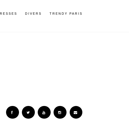
RESSES
DIVERS
TRENDY PARIS
Facebook
Twitter
YouTube
Instagram
Email