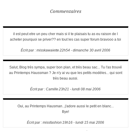
Commentaires
il est peut etre un peu cher mais si il te plaisais tu as eu raison de l
acheter pourquoi se priver?? en tout les cas super forum bravooo a toi
Écrit par :
misskawaiette
22h54
-
dimanche 30
avril 2006
Salut, Blog très sympa, super bon plan, et très beau sac... Tu l'as trouvé
au Printemps Haussman ? Je n'y ai vu que les petits modèles... qui sont
très beau aussi.
Écrit par :
Camille
23h21
-
lundi 08
mai 2006
Oui, au Printemps Hausman...j'adore aussi le petit en blanc...
Bye!
Écrit par :
missfashion
19h16
-
lundi 15
mai 2006