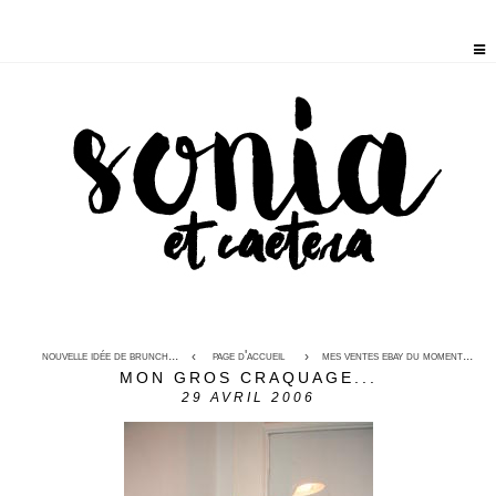
nouvelle idée de brunch...
page d'accueil
mes ventes ebay du moment...
MON GROS CRAQUAGE...
29
AVRIL 2006