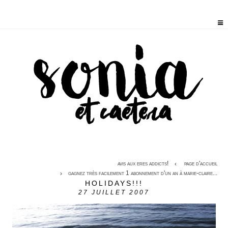
avis aux eres addicts!
page d'accueil
gagnez très facilement 1 abonnement d'un an à marie-claire...
HOLIDAYS!!!
27
JUILLET 2007