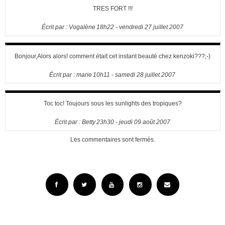
TRES FORT !!!
Écrit par :
Vogalène
18h22
-
vendredi 27
juillet 2007
Bonjour,Alors alors! comment était cet instant beauté chez kenzoki???;-)
Écrit par :
marie
10h11
-
samedi 28
juillet 2007
Toc toc! Toujours sous les sunlights des tropiques?
Écrit par :
Betty
23h30
-
jeudi 09
août 2007
Les commentaires sont fermés.
Facebook
Twitter
YouTube
Instagram
Email