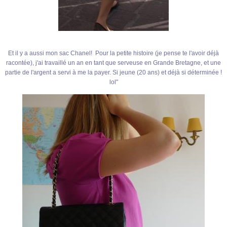
Et il y a aussi mon sac Chanel! Pour la petite histoire (je pense te l'avoir déjà
racontée), j'ai travaillé un an en tant que serveuse en Grande Bretagne, et une
partie de l'argent a servi à me la payer. Si jeune (20 ans) et déjà si déterminée !
lol"