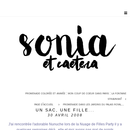
promenade colorée et animée : mon coup de coeur dans paris : la fontaine
stravinski!
page d'accueil
promenade dans les jardins du palais royal...
UN SAC, UNE FILLE...
30
AVRIL 2008
J'ai rencontrée l'adorable Nunuche lors de la Nuage de Filles Party il y a
quelques semaines déjà...elle et moi avons pas mal de points