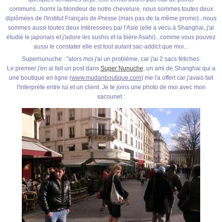
communs...hormi la blondeur de notre chevelure, nous sommes toutes deux
diplômées de l'Institut Français de Presse (mais pas de la même promo)...nous
sommes aussi toutes deux intéressées par l'Asie (elle a vécu à Shanghai, j'ai
étudié le japonais et j'adore les sushis et la bière Asahi)...comme vous pouvez
aussi le constater elle est tout autant sac-addict que moi...
Supernunuche : "alors moi j'ai un problème, car j'ai 2 sacs fétiches:
Le premier j'en ai fait un post dans
Super Nunuche
, un ami de Shanghai qui a
une boutique en ligne (
www.mudanboutique.com
) me l'a offert car j'avais fait
l'interprète entre lui et un client. Je te joins une photo de moi avec mon
sacounet :