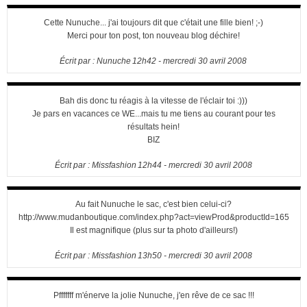
Cette Nunuche... j'ai toujours dit que c'était une fille bien! ;-)
Merci pour ton post, ton nouveau blog déchire!
Écrit par :
Nunuche
12h42
-
mercredi 30
avril 2008
Bah dis donc tu réagis à la vitesse de l'éclair toi :)))
Je pars en vacances ce WE...mais tu me tiens au courant pour tes
résultats hein!
BIZ
Écrit par :
Missfashion
12h44
-
mercredi 30
avril 2008
Au fait Nunuche le sac, c'est bien celui-ci?
http://www.mudanboutique.com/index.php?act=viewProd&productId=165
Il est magnifique (plus sur ta photo d'ailleurs!)
Écrit par :
Missfashion
13h50
-
mercredi 30
avril 2008
Pfffffff m'énerve la jolie Nunuche, j'en rêve de ce sac !!!