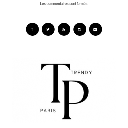
Les commentaires sont fermés.
Facebook
Twitter
YouTube
Instagram
Email