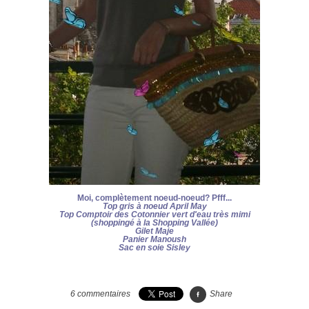
Moi, complètement noeud-noeud? Pfff...
Top gris à noeud April May
Top Comptoir des Cotonnier vert d'eau très mimi
(shoppingé à la Shopping Vallée)
Gilet Maje
Panier Manoush
Sac en soie Sisley
6
commentaires
Share