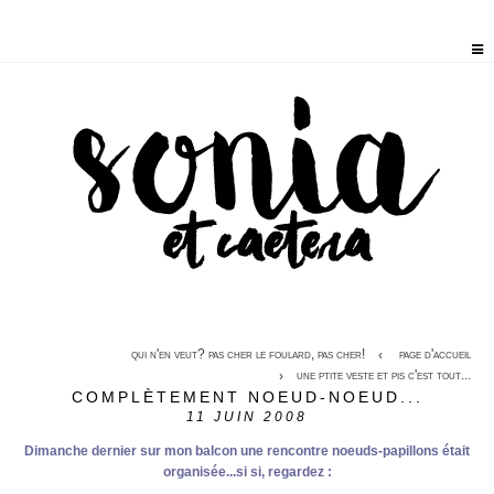
qui n'en veut? pas cher le foulard, pas cher!
page d'accueil
une ptite veste et pis c'est tout...
COMPLÈTEMENT NOEUD-NOEUD...
11
JUIN 2008
Dimanche dernier sur mon balcon une rencontre noeuds-papillons était
organisée...si si, regardez :