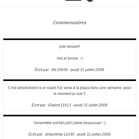
Commentaires
jolie tenue!!!
moi je bosse :-)
Écrit par :
lilli
10h59
-
jeudi 31
juillet 2008
C'est absolument ra-vi-ssant !! je serai à la playa dans une semaine, pour
le moment je sue !!
Écrit par :
Elwind
11h13
-
jeudi 31
juillet 2008
l'ensemble est très joli! j'aime beaucoup! :-)
Écrit par :
tinkyminky
11h30
-
jeudi 31
juillet 2008