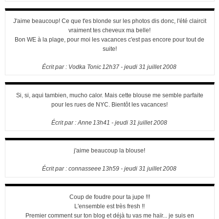
J'aime beaucoup! Ce que t'es blonde sur les photos dis donc, l'été claircit
vraiment tes cheveux ma belle!
Bon WE à la plage, pour moi les vacances c'est pas encore pour tout de
suite!
Écrit par :
Vodka Tonic
12h37
-
jeudi 31
juillet 2008
Si, si, aqui tambien, mucho calor. Mais cette blouse me semble parfaite
pour les rues de NYC. Bientôt les vacances!
Écrit par :
Anne
13h41
-
jeudi 31
juillet 2008
j'aime beaucoup la blouse!
Écrit par :
connasseee
13h59
-
jeudi 31
juillet 2008
Coup de foudre pour ta jupe !!!
L'ensemble est très fresh !!
Premier comment sur ton blog et déjà tu vas me haïr... je suis en