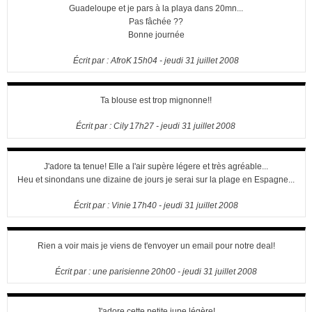
Guadeloupe et je pars à la playa dans 20mn...
Pas fâchée ??
Bonne journée
Écrit par :
AfroK
15h04
-
jeudi 31
juillet 2008
Ta blouse est trop mignonne!!
Écrit par :
Cily
17h27
-
jeudi 31
juillet 2008
J'adore ta tenue! Elle a l'air supère légere et très agréable...
Heu et sinondans une dizaine de jours je serai sur la plage en Espagne...
Écrit par :
Vinie
17h40
-
jeudi 31
juillet 2008
Rien a voir mais je viens de t'envoyer un email pour notre deal!
Écrit par :
une parisienne
20h00
-
jeudi 31
juillet 2008
J'adore cette petite jupe légère!