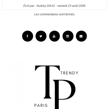
Écrit par :
Audrey
16h31
-
samedi 23
août 2008
Les commentaires sont fermés.
Facebook
Twitter
YouTube
Instagram
Email