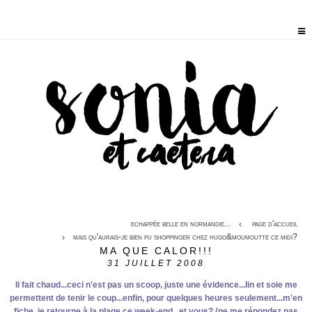
echappée belle en normandie...
page d'accueil
mais qu'aurais-je bien pu shoppinger chez hugo&moumoutte ce midi?
MA QUE CALOR!!!
31
JUILLET 2008
Il fait chaud...ceci n'est pas un scoop, juste une évidence...lin et soie me
permettent de tenir le coup...enfin, pour quelques heures seulement...m'en
fiche, je retourne à la plage ce week-end...et vous? (ne me répondez pas