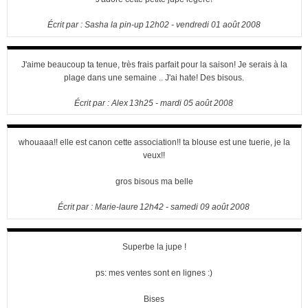
Écrit par :
Sasha la pin-up
12h02
-
vendredi 01
août 2008
J'aime beaucoup ta tenue, très frais parfait pour la saison! Je serais à la
plage dans une semaine .. J'ai hate! Des bisous.
Écrit par :
Alex
13h25
-
mardi 05
août 2008
whouaaa!! elle est canon cette association!! ta blouse est une tuerie, je la
veux!!
gros bisous ma belle
Écrit par :
Marie-laure
12h42
-
samedi 09
août 2008
Superbe la jupe !
ps: mes ventes sont en lignes :)
Bises