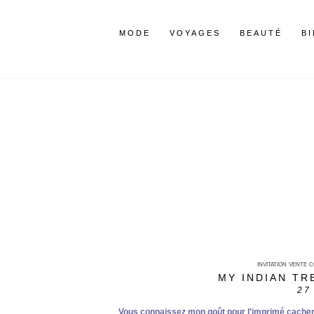
MODE
VOYAGES
BEAUTÉ
B
invitation vente 
MY INDIAN TR
27
Vous connaissez mon goût pour l'imprimé cachemi