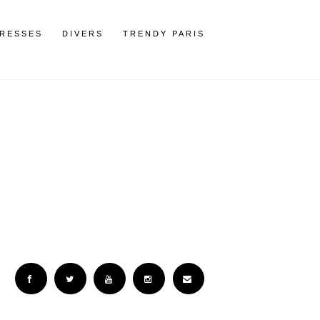
RESSES
DIVERS
TRENDY PARIS
Facebook
Twitter
YouTube
Instagram
Email