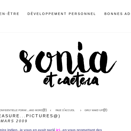
IEN-ÊTRE
DÉVELOPPEMENT PERSONNEL
BONNES AD
confidentielle poiray...and more@)
page d'accueil
girly make-up@)
EASURE...PICTURES@)
MARS 2009
re indien...je vous en avait parlé
ici
...en vous promettant des