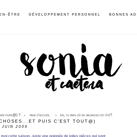
IEN-ÊTRE
DÉVELOPPEMENT PERSONNEL
BONNES AD
ower plate@) ?
page d'accueil
dis, tu pars où en vacances cet été?
CHOSES...ET PUIS C'EST TOUT@)
JUIN 2009
oi cette saison...juste une poignée de jolies pièces qui sont