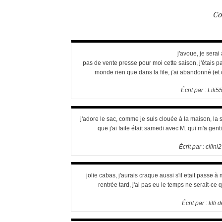
Co
j'avoue, je serai
pas de vente presse pour moi cette saison, j'étais pa
monde rien que dans la file, j'ai abandonné (et
Écrit par :
Lili5
j'adore le sac, comme je suis clouée à la maison, la
que j'ai faite était samedi avec M. qui m'a gen
Écrit par :
cilini
jolie cabas, j'aurais craque aussi s'il etait passe à
rentrée tard, j'ai pas eu le temps ne serait-ce
Écrit par :
lilli d