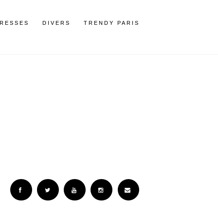
RESSES
DIVERS
TRENDY PARIS
Facebook
Twitter
YouTube
Instagram
Email