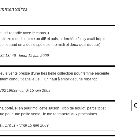
mmentaires
 aussi repartie avec le cabas :)
s in ze mood comme on dit! et puis la dernière fois y avait trop de
 oui, quand on a des dispo qu'entre midi et deux c'est duuuur)
582
13h46
-
lundi 15
juin 2009
 seule vente presse d'une très belle collection pour femme enceinte
timent conduit dans le 3e ... un haut à smock et une robe top!
2702
16h38
-
lundi 15
juin 2009
 ma porté. Rien pour moi cette saison. Trop de boulot, partie tot et
 que pour une petite vente. Je me rattraperai aux prochaines.
e...
17h51
-
lundi 15
juin 2009