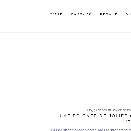
MODE
VOYAGES
BEAUTÉ
B
hey, ça te dit une séance de p
UNE POIGNÉE DE JOLIES 
15
Pas de shoppingage ventes presse intensif pour m