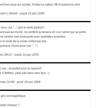
 cet hiver pour les achats. Parfait ce cabas VB et surtout le prix!
nesNYC
00h09
-
mardi 16
juin 2009
e tous ces "..." que tu mets partout !
ment pas accroché, j'ai préféré la besace en cuir camel qui se porte
ine lanière vert émeraude avec paillettes assorties.
ue le reste de la vente n'était pas top.
 quelque chose pour ces "..." !
mé
19h15
-
mardi 16
juin 2009
ce sac...et parfait pour la saison!!!
 à Wifilles, petit add dans mes favs :-)
ista
11h58
-
jeudi 18
juin 2009
 gris est magnifique ,
uelle marque ?