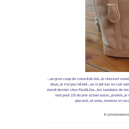
...un gros coup de coeur&de bol...le réassort venait
deux, je n'ai pas hésité...un si joli sac en cuir n
mardi dernier chez Paul&Joe...les sandales de mes rê
tout pour 1/5 du prix actuel aussi...promis, j
placard...et vous, montrez et rac
8
commentaires