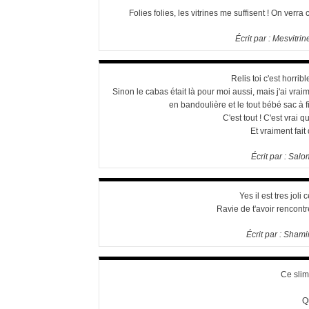
Folies folies, les vitrines me suffisent ! On verra
Écrit par :
Mesvitri
Relis toi c'est horribl
Sinon le cabas était là pour moi aussi, mais j'ai vrai
en bandoulière et le tout bébé sac à f
C'est tout ! C'est vrai q
Et vraiment fait
Écrit par :
Salo
Yes il est tres joli 
Ravie de t'avoir rencontré
Écrit par :
Shamin
Ce slim
Q