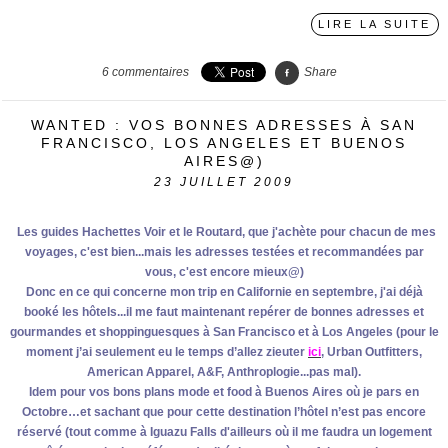
LIRE LA SUITE
6
commentaires
Share
WANTED : VOS BONNES ADRESSES À SAN
FRANCISCO, LOS ANGELES ET BUENOS
AIRES@)
23
JUILLET 2009
Les guides Hachettes Voir et le Routard, que j'achète pour chacun de mes
voyages, c'est bien...mais les adresses testées et recommandées par
vous, c'est encore mieux@)
Donc en ce qui concerne mon trip en Californie en septembre, j'ai déjà
booké les hôtels...il me faut maintenant repérer de bonnes adresses et
gourmandes et shoppinguesques à San Francisco et à Los Angeles (pour le
moment j’ai seulement eu le temps d’allez zieuter
ici
, Urban Outfitters,
American Apparel, A&F, Anthroplogie...pas mal).
Idem pour vos bons plans mode et food à Buenos Aires où je pars en
Octobre…et sachant que pour cette destination l’hôtel n’est pas encore
réservé (tout comme à Iguazu Falls d'ailleurs où il me faudra un logement