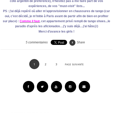
côté argentin de préférence), n’hésitez pas à me faire part de vos
expériences, de vos "must-visit" lists...
PS : j’ai déjà repéré où aller m’approvisionner en chaussures de tango (car
oui, c’est décidé, je m’initie à Paris avant de partir afin de bien en profiter
sur place) :
Comme il faut
, cet appartement privé rempli de tango shoes...le
paradis d'après les aficionados…j’y suis déjà…j’ai hâte@)
Merci d’avance les girls !
5
commentaires
Share
1
2
3
PAGE SUIVANTE
Facebook
Twitter
YouTube
Instagram
Email