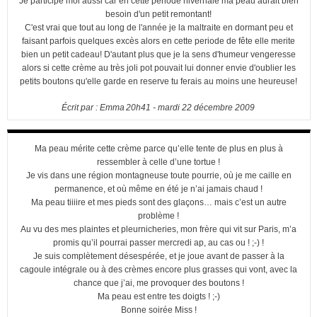
Je participe moi aussi car en cette periode hivernale ma peau aurait bien
besoin d'un petit remontant!
C'est vrai que tout au long de l'année je la maltraite en dormant peu et
faisant parfois quelques excès alors en cette periode de fête elle merite
bien un petit cadeau! D'autant plus que je la sens d'humeur vengeresse
alors si cette crème au très joli pot pouvait lui donner envie d'oublier les
petits boutons qu'elle garde en reserve tu ferais au moins une heureuse!
Écrit par :
Emma
20h41
-
mardi 22
décembre 2009
Ma peau mérite cette crème parce qu’elle tente de plus en plus à
ressembler à celle d’une tortue !
Je vis dans une région montagneuse toute pourrie, où je me caille en
permanence, et où même en été je n’ai jamais chaud !
Ma peau tiiiire et mes pieds sont des glaçons… mais c’est un autre
problème !
Au vu des mes plaintes et pleurnicheries, mon frère qui vit sur Paris, m’a
promis qu’il pourrai passer mercredi ap, au cas ou ! ;-) !
Je suis complètement désespérée, et je joue avant de passer à la
cagoule intégrale ou à des crèmes encore plus grasses qui vont, avec la
chance que j’ai, me provoquer des boutons !
Ma peau est entre tes doigts ! ;-)
Bonne soirée Miss !