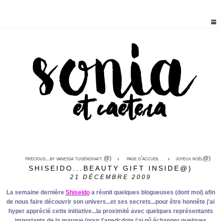
precious...by vanessa tugendhaft @)
page d'accueil
joyeux noël@)
SHISEIDO...BEAUTY GIFT INSIDE@)
21
DÉCEMBRE 2009
La semaine dernière
Shiseido
a réunit quelques blogueuses (dont moi) afin
de nous faire découvrir son univers...et ses secrets...pour être honnête j'ai
hyper apprécié cette initiative...la proximité avec quelques représentants
importants de la marque (pour l'anedcdote j'ai pû échanger quelques