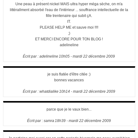
Une peau à présent nickel MAIS ultra hyper méga sèche, on m'a
littérallment absorbé l'eau de l'intérieur ... souffrance intellectuelle de la
fille trentenaire qui subit çA.
IT.
PLEASE HELP ME et sauve moi !!!!
;)
ET MERCI ENCORE POUR TON BLOG !
adelineline
Écrit par :
adelineline
10h05
-
mardi 22
décembre 2009
je suis flatée d'être citée :)
bonnes vacances
Écrit par :
whatdialike
10h14
-
mardi 22
décembre 2009
parce que je le vaux bien...
Écrit par :
samra
18h39
-
mardi 22
décembre 2009