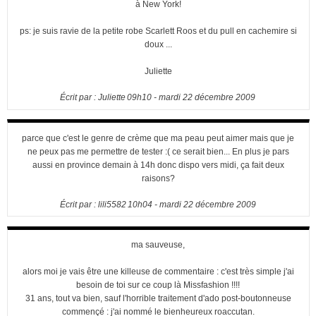
à New York!
ps: je suis ravie de la petite robe Scarlett Roos et du pull en cachemire si
doux ...
Juliette
Écrit par :
Juliette
09h10
-
mardi 22
décembre 2009
parce que c'est le genre de crème que ma peau peut aimer mais que je
ne peux pas me permettre de tester :( ce serait bien... En plus je pars
aussi en province demain à 14h donc dispo vers midi, ça fait deux
raisons?
Écrit par :
lili5582
10h04
-
mardi 22
décembre 2009
ma sauveuse,
alors moi je vais être une killeuse de commentaire : c'est très simple j'ai
besoin de toi sur ce coup là Missfashion !!!!
31 ans, tout va bien, sauf l'horrible traitement d'ado post-boutonneuse
commençé : j'ai nommé le bienheureux roaccutan.