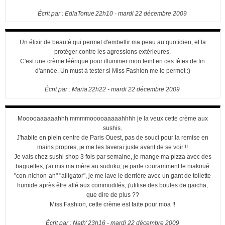
Écrit par :
EdlaTortue
22h10
-
mardi 22
décembre 2009
Un élixir de beauté qui permet d'embellir ma peau au quotidien, et la
protéger contre les agressions extérieures.
C'est une crème féérique pour illuminer mon teint en ces fêtes de fin
d'année. Un must à tester si Miss Fashion me le permet :)
Écrit par :
Maria
22h22
-
mardi 22
décembre 2009
Mooooaaaaaahhh mmmmooooaaaaahhhh je la veux cette crème aux
sushis.
J'habite en plein centre de Paris Ouest, pas de souci pour la remise en
mains propres, je me les laverai juste avant de se voir !!
Je vais chez sushi shop 3 fois par semaine, je mange ma pizza avec des
baguettes, j'ai mis ma mère au sudoku, je parle couramment le niakoué
"con-nichon-ah" "alligator", je me lave le derrière avec un gant de toilette
humide après être allé aux commodités, j'utilise des boules de gaïcha,
que dire de plus ??
Miss Fashion, cette crème est faite pour moa !!
Écrit par :
Nath'
23h16
-
mardi 22
décembre 2009