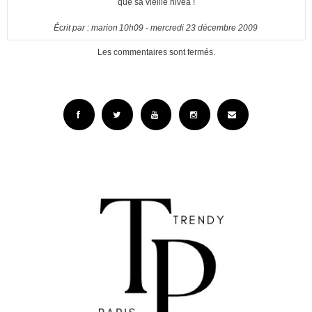
que sa vieille nivéa !
Écrit par :
marion
10h09
-
mercredi 23
décembre 2009
Les commentaires sont fermés.
Facebook
Twitter
YouTube
Instagram
Email