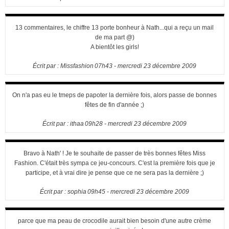
13 commentaires, le chiffre 13 porte bonheur à Nath...qui a reçu un mail
de ma part @)
A bientôt les girls!
Écrit par :
Missfashion
07h43
-
mercredi 23
décembre 2009
On n'a pas eu le tmeps de papoter la dernière fois, alors passe de bonnes
fêtes de fin d'année ;)
Écrit par :
ithaa
09h28
-
mercredi 23
décembre 2009
Bravo à Nath' ! Je te souhaite de passer de très bonnes fêtes Miss
Fashion. C'était très sympa ce jeu-concours. C'est la première fois que je
participe, et à vrai dire je pense que ce ne sera pas la dernière ;)
Écrit par :
sophia
09h45
-
mercredi 23
décembre 2009
parce que ma peau de crocodile aurait bien besoin d'une autre crème