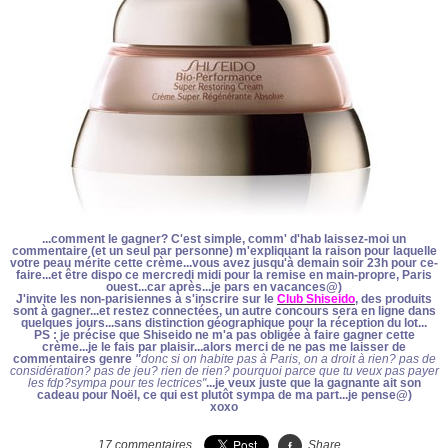
...comment le gagner? C'est simple, comm' d'hab laissez-moi un
commentaire (et un seul par personne) m'expliquant la raison pour laquelle
votre peau mérite cette crème...vous avez jusqu'à demain soir 23h pour ce-
faire...et être dispo ce mercredi midi pour la remise en main-propre, Paris
ouest...car après...je pars en vacances@)
J'invite les non-parisiennes à s'inscrire sur le
Club Shiseido
, des produits
sont à gagner...et restez connectées, un autre concours sera en ligne dans
quelques jours...sans distinction géographique pour la réception du lot...
PS : je précise que Shiseido ne m'a pas obligée à faire gagner cette
crème...je le fais par plaisir...alors merci de ne pas me laisser de
commentaires genre
"
donc si on habite pas à Paris, on a droit à rien? pas de
considération? pas de jeu? rien de rien? pourquoi parce que tu veux pas payer
les fdp?sympa pour tes lectrices"
...je veux juste que la gagnante ait son
cadeau pour Noël, ce qui est plutôt sympa de ma part...je pense@)
xoxo
17
commentaires
Share