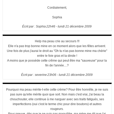
Cordialement,
Sophia
Écrit par :
Sophia
22h46
-
lundi 21
décembre 2009
Help ma peau crie au secours !!!
Elle n'a pas trop bonne mine en ce moment alors que les fêtes arrivent.
Une fois de plus j'aurai le droit au "Oh tu n'as pas bonne mine ma chérie"
entre le foie gras et la dinde !
A moins que je possède cette crême qui peut être ma "sauveuse" pour la
fin de l'année....?
Écrit par :
severine
23h06
-
lundi 21
décembre 2009
Pourquoi ma peau mérite-t-elle cette crème? Pour être honnête, je ne suis
pas sure qu'elle mérite quoi que soit. Non mais c'est vrai, j'ai beau la
chouchouter, elle continue à me narguer avec ses traits fatigués, ses
imperfections (oui c'est le terme chic pour dire boutons) et autres
rougeurs.
Pour preuve, dès que je ne suis pas maquillée, ma mère me dit que j'ai