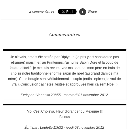
2
commentaires
Share
Commentaires
Je n'avais jamais été attirée par Diptyque (le prix y est sans doute pas
étranger) mais hier, au Printemps, j'ai humé Sapin Doré et là coup de
foudre olfactif : je me suis revue avec ma soeur et mon père en train de
choisir notre traditionnel énorme sapin de noël (au grand dam de ma
mère). Cette bougie sent véritablement le sapin (enfin l'epicea, le vrai de
vrai). Conclusion : achetée, testée et approuvée hier! ça sent Noël :)
Écrit par :
Vanessa
23h55
-
mercredi 07
novembre 2012
Moi c'est Choisya. Fleur d'oranger du Mexique !!!
Bisous
Écrit par :
Loulette
11h32
-
jeudi 08
novembre 2012