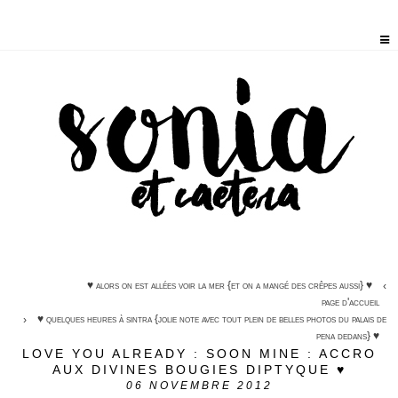
♥ alors on est allées voir la mer {et on a mangé des crêpes aussi} ♥
page d'accueil
♥ quelques heures à sintra {jolie note avec tout plein de belles photos du palais de
pena dedans} ♥
LOVE YOU ALREADY : SOON MINE : ACCRO
AUX DIVINES BOUGIES DIPTYQUE ♥
06
NOVEMBRE 2012