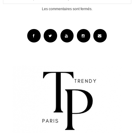
Les commentaires sont fermés.
Facebook
Twitter
YouTube
Instagram
Email