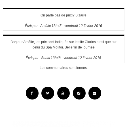
On parle pas de prix!? Bizarre
Écrit par :
Amélie
13h45
-
vendredi 12
février 2016
Bonjour Amélie, les prix sont indiqués sur le site Clarins ainsi que sur
celui du Spa Molitor. Belle fin de journée
Écrit par :
Sonia
13h48
-
vendredi 12
février 2016
Les commentaires sont fermés.
Facebook
Twitter
YouTube
Instagram
Email