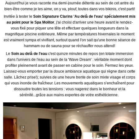
Aujourd'hui je vous raconte ma demi-journée détente au sein de cet antre du
bien-être comme je les aime, on y va, plouf, toutes dans vos bikinis, c'est parti!
Invitée à tester le
Soin Signature Clarins 'Au delà de l'eau' spécialement mis
au point pour le Spa Molitor
, j'ai choisi d'arriver une heure avant le rendez-
vous fixé pour piquer une tête et effectuer quelques longueurs dans la
magnifique piscine extérieure. Même par températures hivernales le moment
est vraiment sympa et vivifiant, surtout quand l'on sait qu'une bonne séance de
hammam ou de sauna pour se réchauffer nous attend!
Le
Soin au delà de l'eau
c'est quinze minutes de repos (en totale immersion
dans l'univers de l'eau au sein de la 'Wave Dream' : véritable moment dont
profiter pleinement avant de passer en cabine pour le soin. Fermez les yeux.
Laissez-vous emporter par la douce ambiance aquatique qui règne dans cette
salle. Lâchez prise!); suivies de une heure trente de soin mixte visage et corps
qui vous inonde de fraîcheur. Les mouvements aquatiques s’enchaînent pour
dissoudre toutes les tensions : vous nagerez dans le bonheur et la
sérénité...grâce aux mains expertes de votre esthéticienne.