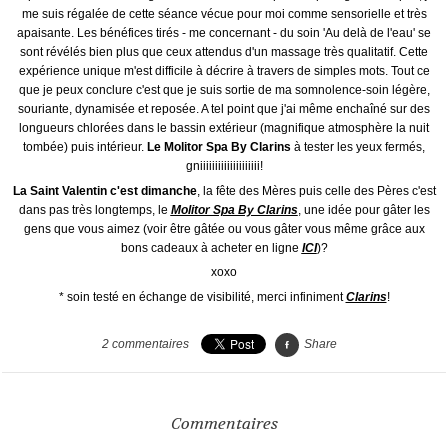
me suis régalée de cette séance vécue pour moi comme sensorielle et très
apaisante. Les bénéfices tirés - me concernant - du soin 'Au delà de l'eau' se
sont révélés bien plus que ceux attendus d'un massage très qualitatif. Cette
expérience unique m'est difficile à décrire à travers de simples mots. Tout ce
que je peux conclure c'est que je suis sortie de ma somnolence-soin légère,
souriante, dynamisée et reposée. A tel point que j'ai même enchaîné sur des
longueurs chlorées dans le bassin extérieur (magnifique atmosphère la nuit
tombée) puis intérieur.
Le Molitor Spa By Clarins
à tester les yeux fermés,
gniiiiiiiiiiiiiiiiiiii!
La Saint Valentin c'est dimanche
, la fête des Mères puis celle des Pères c'est
dans pas très longtemps, le
Molitor Spa By Clarins
,
une idée pour gâter les
gens que vous aimez (voir être gâtée ou vous gâter vous même grâce aux
bons cadeaux à acheter en ligne
ICI
)?
xoxo
* soin testé en échange de visibilité, merci infiniment
Clarins
!
2
commentaires
Share
Commentaires