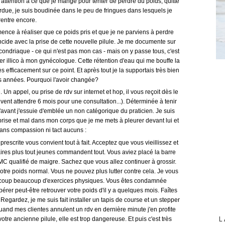
 attention à ce que je mange pour tenter de perdre du poids, quitte
erdue, je suis boudinée dans le peu de fringues dans lesquels je
rentre encore.
mence à réaliser que ce poids pris et que je ne parviens à perdre
ncide avec la prise de cette nouvelle pilule. Je me documente sur
ypocondriaque - ce qui n'est pas mon cas - mais on y passe tous, c'est
er illico à mon gynécologue. Cette rétention d'eau qui me bouffe la
s efficacement sur ce point. Et après tout je la supportais très bien
 années. Pourquoi l'avoir changée?
. Un appel, ou prise de rdv sur internet et hop, il vous reçoit dès le
ent attendre 6 mois pour une consultation...). Déterminée à tenir
'avant j'essuie d'emblée un non catégorique du praticien. Je suis
prise et mal dans mon corps que je me mets à pleurer devant lui et
sans compassion ni tact aucuns :
prescrite vous convient tout à fait. Acceptez que vous vieillissez et
ires plus tout jeunes commandent tout. Vous aviez placé la barre
MC qualifié de maigre. Sachez que vous allez continuer à grossir.
tre poids normal. Vous ne pouvez plus lutter contre cela. Je vous
coup beaucoup d'exercices physiques. Vous êtes condamnée
rer peut-être retrouver votre poids d'il y a quelques mois. Faîtes
gardez, je me suis fait installer un tapis de course et un stepper
Quand mes clientes annulent un rdv en dernière minute j'en profite
L
votre ancienne pilule, elle est trop dangereuse.
Et puis c'est très