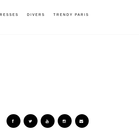
RESSES
DIVERS
TRENDY PARIS
Facebook
Twitter
YouTube
Instagram
Email