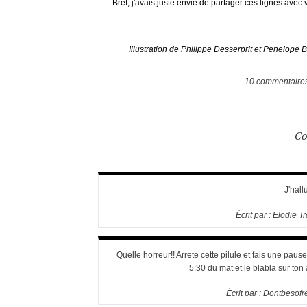
Bref, j'avais juste envie de partager ces lignes avec 
Illustration de Philippe Desserprit et Penelope
10
commentaire
Co
J'hall
Écrit par :
Elodie Tr
Quelle horreur!! Arrete cette pilule et fais une pause 
5:30 du mat et le blabla sur ton a
Écrit par :
Dontbesofr