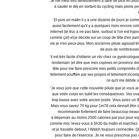
Je me mets très sérieusement à faire de plus en plus
à sauter le déj en sortant du cycling mais peine p
Et puis un matin il y a une dizaine de jours je com
aussi facilement qu'il y a quelques mois encore coï
internet (le truc à ne pas faire, surtout si l'on est h
comme ça!) et je décide sur un coup de tête d'en parl
vie je n'en peux plus. Mon ancienne pilule agissait trè
de puis de nombreuses
Il est très facile d'obtenir un rdv chez ce gynécologue
lendemain (et dire que mes copines en province doiv
tête pour me faire prescrire mes petits comprimés d
tellement soufflée par ses propos et tellement incom
ce qu'il me débite 
'
Je vous jure que cette nouvelle pilule que je vous ai 
que votre corps en subit les conséquences. Vos ova
trop basse avec votre ancien poids. Vous aviez un I
Mais vous savez 70 kg pour 1m78 cela devrait être vo
recommande fortement de faire beaucoup beau
à dépenser au moins 2500 calories par jour pour espé
comme moi, levez-vous à 5h30 du matin et marchez. Re
et je travaille debout, I Watch toujours connectée. 
pour faire de l'exercice.
Je ne vous prescrirai pas 