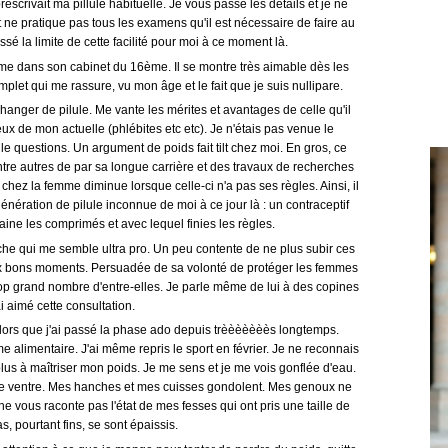
scrivait ma pillule habituelle. Je vous passe les détails et je ne
ne pratique pas tous les examens qu'il est nécessaire de faire au
sé la limite de cette facilité pour moi à ce moment là.
e dans son cabinet du 16ème. Il se montre très aimable dès les
let qui me rassure, vu mon âge et le fait que je suis nullipare.
hanger de pilule. Me vante les mérites et avantages de celle qu'il
x de mon actuelle (phlébites etc etc). Je n'étais pas venue le
le questions. Un argument de poids fait tilt chez moi. En gros, ce
re autres de par sa longue carrière et des travaux de recherches
 chez la femme diminue lorsque celle-ci n'a pas ses règles. Ainsi, il
nération de pilule inconnue de moi à ce jour là : un contraceptif
aine les comprimés et avec lequel finies les règles.
he qui me semble ultra pro. Un peu contente de ne plus subir ces
ux bons moments. Persuadée de sa volonté de protéger les femmes
rop grand nombre d'entre-elles. Je parle même de lui à des copines
ai aimé cette consultation.
é alors que j'ai passé la phase ado depuis trèèèèèèès longtemps.
 alimentaire. J'ai même repris le sport en février. Je ne reconnais
s à maîtriser mon poids. Je me sens et je me vois gonflée d'eau.
le ventre. Mes hanches et mes cuisses gondolent. Mes genoux ne
 ne vous raconte pas l'état de mes fesses qui ont pris une taille de
, pourtant fins, se sont épaissis.