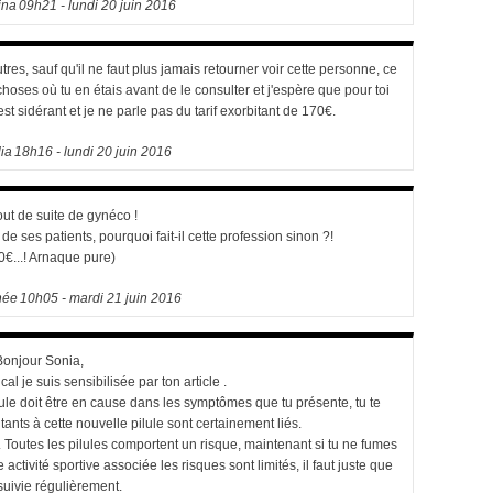
ina
09h21
-
lundi 20
juin 2016
es, sauf qu'il ne faut plus jamais retourner voir cette personne, ce
choses où tu en étais avant de le consulter et j'espère que pour toi
est sidérant et je ne parle pas du tarif exorbitant de 170€.
lia
18h16
-
lundi 20
juin 2016
ut de suite de gynéco !
de ses patients, pourquoi fait-il cette profession sinon ?!
0€...! Arnaque pure)
hée
10h05
-
mardi 21
juin 2016
Bonjour Sonia,
al je suis sensibilisée par ton article .
le doit être en cause dans les symptômes que tu présente, tu te
ts à cette nouvelle pilule sont certainement liés.
 Toutes les pilules comportent un risque, maintenant si tu ne fumes
ctivité sportive associée les risques sont limités, il faut juste que
 suivie régulièrement.