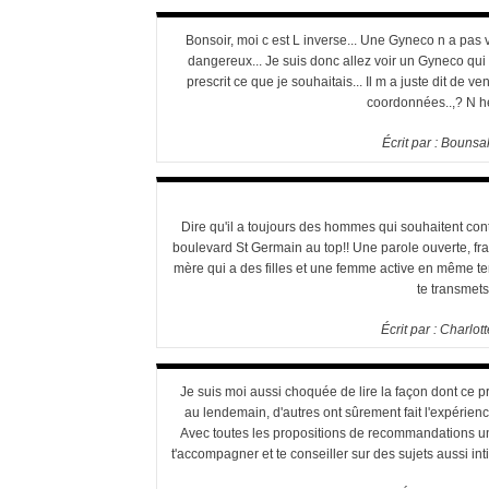
Bonsoir, moi c est L inverse... Une Gyneco n a pas
dangereux... Je suis donc allez voir un Gyneco qui
prescrit ce que je souhaitais... Il m a juste dit de ve
coordonnées..,? N hé
Écrit par :
Bounsa
Dire qu'il a toujours des hommes qui souhaitent cont
boulevard St Germain au top!! Une parole ouverte, fr
mère qui a des filles et une femme active en même te
te transmet
Écrit par :
Charlott
Je suis moi aussi choquée de lire la façon dont ce prat
au lendemain, d'autres ont sûrement fait l'expérien
Avec toutes les propositions de recommandations un
t'accompagner et te conseiller sur des sujets aussi in