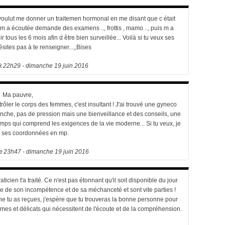
 voulut me donner un traitemen hormonal en me disant que c était
 m a écoutée demande des examens .., frottis , mamo .., puis m a
nir tous les 6 mois afin d être bien surveillée... Voilà si tu veux ses
sites pas à te renseigner...,,Bises
k
22h29
-
dimanche 19
juin 2016
Ma pauvre,
rôler le corps des femmes, c'est insultant ! J'ai trouvé une gyneco
anche, pas de pression mais une bienveillance et des conseils, une
mps qui comprend les exigences de la vie moderne... Si tu veux, je
s ses coordonnées en mp.
e
23h47
-
dimanche 19
juin 2016
icien t'a traité. Ce n'est pas étonnant qu'il soit disponible du jour
ce de son incompétence et de sa méchanceté et sont vite parties !
e tu as reçues, j'espère que tu trouveras la bonne personne pour
times et délicats qui nécessitent de l'écoute et de la compréhension.