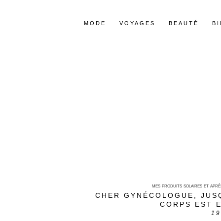
MODE
VOYAGES
BEAUTÉ
B
mes produits solaires et aprè
CHER GYNÉCOLOGUE, JUS
CORPS EST 
19