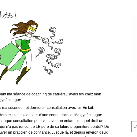
avant ma séance de coaching de carrière, j'avais rdv chez mon
gynécologue.
de ma seconde - et dernière - consultation avec lui. En fait.
er dernier, sur les conseils d'une connaissance. Ma gynécologue
aque consultation pour vite avoir un enfant - de quel droit un
e qui n'a pas rencontré LE père de sa future progéniture bordel? De
uver un praticien de confiance. Jusque là, et depuis environ deux