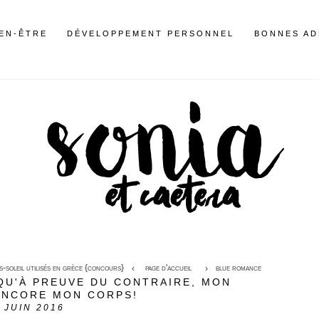
IEN-ÊTRE
DÉVELOPPEMENT PERSONNEL
BONNES AD
s-soleil utilisés en grèce {concours}
page d'accueil
blue romance
QU'À PREUVE DU CONTRAIRE, MON
ENCORE MON CORPS!
JUIN 2016