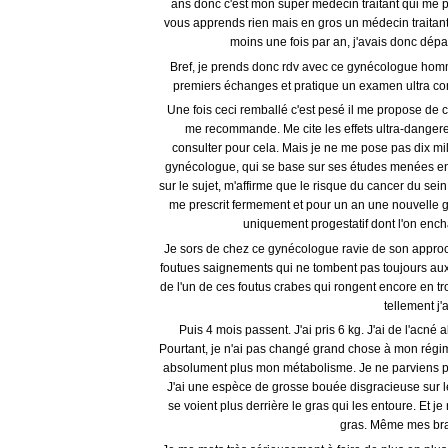
ans donc c'est mon super médecin traitant qui me pre
vous apprends rien mais en gros un médecin traitant 
moins une fois par an, j'avais donc dépas
Bref, je prends donc rdv avec ce gynécologue homm
premiers échanges et pratique un examen ultra comp
Une fois ceci remballé c'est pesé il me propose de c
me recommande. Me cite les effets ultra-dangereu
consulter pour cela. Mais je ne me pose pas dix mil
gynécologue, qui se base sur ses études menées ent
sur le sujet, m'affirme que le risque du cancer du sein
me prescrit fermement et pour un an une nouvelle gé
uniquement progestatif dont l'on ench
Je sors de chez ce gynécologue ravie de son approc
foutues saignements qui ne tombent pas toujours a
de l'un de ces foutus crabes qui rongent encore en t
tellement j'
Puis 4 mois passent. J'ai pris 6 kg. J'ai de l'acn
Pourtant, je n'ai pas changé grand chose à mon régime
absolument plus mon métabolisme. Je ne parviens plu
J'ai une espèce de grosse bouée disgracieuse sur 
se voient plus derrière le gras qui les entoure. Et je
gras. Même mes bras