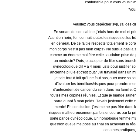
confortable pour vous vous n'av
'
Vous
Veuillez vous dépêcher svp, j'ai des c
En sortant de son cabinet j'étais hors de moi et pr
Attention hein, l'on connait toutes les risques et le
en général. De ce fait je respecte totalement le co
mon corps n'est il pas mon corps? Ne suis je pas la s
comme un énorme mal être cette soudaine prise de poi
un médecin? Dois je accepter de filer sans bronch
gynécologique d'il y a 4 mois juste pour justifier so
ancienne pilule et c'est tout? J'ai travaillé dans un 
je sais tout à fait qu'il ne faut pas jouer avec sa s
d'évaluer les bénéfices/risques pour prendre mes
d'antécédent de cancer du sein dans ma famille. 
toutes mes copines réunies. Et que je mange sainem
barre quant à mon poids. J'avais justement cette c
merde! En conclusion, j'estime ne pas être dans 
risques malheureusement parfois encourus par la pris
sorte par ce gynécologue. Un homologue femme m'au
question que je me pose au final en achevant la réda
certaines pratiques, 