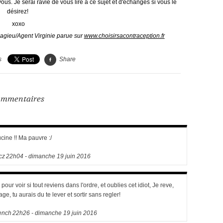
vous. Je serai ravie de vous lire à ce sujet et d'échanges si vous le
désirez!
xoxo
 Bagieu/Agent Virginie parue sur
www.choisirsacontraception.fr
s
Share
mmentaires
ucine !! Ma pauvre :/
cz
22h04
-
dimanche 19
juin 2016
pour voir si tout reviens dans l'ordre, et oublies cet idiot, Je reve,
ge, tu aurais du te lever et sortir sans regler!
ench
22h26
-
dimanche 19
juin 2016