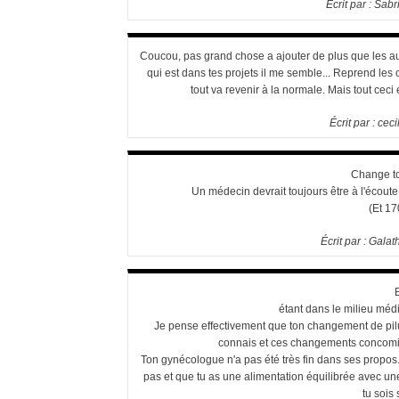
Écrit par :
Sabr
Coucou, pas grand chose a ajouter de plus que les autr
qui est dans tes projets il me semble... Reprend les 
tout va revenir à la normale. Mais tout ceci 
Écrit par :
ceci
Change to
Un médecin devrait toujours être à l'écoute 
(Et 17
Écrit par :
Galat
étant dans le milieu médic
Je pense effectivement que ton changement de pilu
connais et ces changements concomitan
Ton gynécologue n'a pas été très fin dans ses propos.
pas et que tu as une alimentation équilibrée avec une a
tu sois