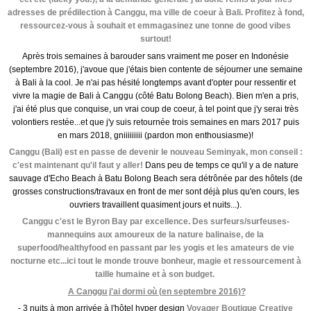
adresses de prédilection à Canggu, ma ville de coeur à Bali. Profitez à fond,
ressourcez-vous à souhait et emmagasinez une tonne de good vibes
surtout!
Après trois semaines à barouder sans vraiment me poser en Indonésie
(septembre 2016), j'avoue que j'étais bien contente de séjourner une semaine
à Bali à la cool. Je n'ai pas hésité longtemps avant d'opter pour ressentir et
vivre la magie de Bali à Canggu (côté Batu Bolong Beach). Bien m'en a pris,
j'ai été plus que conquise, un vrai coup de coeur, à tel point que j'y serai très
volontiers restée...et que j'y suis retournée trois semaines en mars 2017 puis
en mars 2018, gniiiiiiiii (pardon mon enthousiasme)!
Canggu (Bali) est en passe de devenir le nouveau Seminyak, mon conseil :
c'est maintenant qu'il faut y aller!
Dans peu de temps ce qu'il y a de nature
sauvage d'Echo Beach à Batu Bolong Beach sera détrônée par des hôtels (de
grosses constructions/travaux en front de mer sont déjà plus qu'en cours, les
ouvriers travaillent quasiment jours et nuits...).
Canggu c'est le Byron Bay par excellence. Des surfeurs/surfeuses-
mannequins aux amoureux de la nature balinaise, de la
superfood/healthyfood en passant par les yogis et les amateurs de vie
nocturne etc...ici tout le monde trouve bonheur, magie et ressourcement à
taille humaine et à son budget.
A Canggu j'ai dormi où (en septembre 2016)?
- 3 nuits à mon arrivée à l'hôtel hyper design
Voyager Boutique Creative