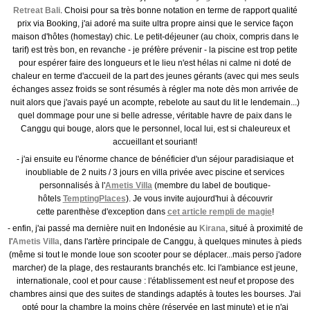
Retreat Bali
. Choisi pour sa très bonne notation en terme de rapport qualité
prix via Booking, j'ai adoré ma suite ultra propre ainsi que le service façon
maison d'hôtes (homestay) chic. Le petit-déjeuner (au choix, compris dans le
tarif) est très bon, en revanche - je préfère prévenir - la piscine est trop petite
pour espérer faire des longueurs et le lieu n'est hélas ni calme ni doté de
chaleur en terme d'accueil de la part des jeunes gérants (avec qui mes seuls
échanges assez froids se sont résumés à régler ma note dès mon arrivée de
nuit alors que j'avais payé un acompte, rebelote au saut du lit le lendemain...)
quel dommage pour une si belle adresse, véritable havre de paix dans le
Canggu qui bouge, alors que le personnel, local lui, est si chaleureux et
accueillant et souriant!
- j'ai ensuite eu l'énorme chance de bénéficier d'un séjour paradisiaque et
inoubliable de 2 nuits / 3 jours en villa privée avec piscine et services
personnalisés à l'
Ametis Villa
(membre du label de boutique-
hôtels
TemptingPlaces
). Je vous invite aujourd'hui à découvrir
cette parenthèse d'exception dans
cet article rempli de magie
!
- enfin, j'ai passé ma dernière nuit en Indonésie au
Kirana
, situé à proximité de
l'
Ametis Villa
, dans l'artère principale de Canggu, à quelques minutes à pieds
(même si tout le monde loue son scooter pour se déplacer...mais perso j'adore
marcher) de la plage, des restaurants branchés etc. Ici l'ambiance est jeune,
internationale, cool et pour cause : l'établissement est neuf et propose des
chambres ainsi que des suites de standings adaptés à toutes les bourses. J'ai
opté pour la chambre la moins chère (réservée en last minute) et je n'ai