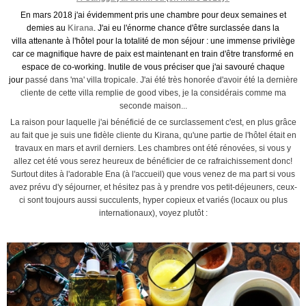
En mars 2018 j'ai évidemment pris une chambre pour deux semaines et
demies au
Kirana
. J'ai eu l'énorme chance d'être surclassée dans la
villa attenante à l'hôtel pour la totalité de mon séjour : une immense privilège
car ce magnifique havre de paix est maintenant en train d'être transformé en
espace de co-working. Inutile de vous préciser que j'ai savouré chaque
jour
passé dans 'ma' villa tropicale. J'ai été très honorée d'avoir été la dernière
cliente de cette villa remplie de good vibes, je la considérais comme ma
seconde maison...
La raison pour laquelle j'ai bénéficié de ce surclassement c'est, en plus grâce
au fait que je suis une fidèle cliente du Kirana, qu'une partie de l'hôtel était en
travaux en mars et avril derniers. Les chambres ont été rénovées, si vous y
allez cet été vous serez heureux de bénéficier de ce rafraichissement donc!
Surtout dites à l'adorable Ena (à l'accueil) que vous venez de ma part si vous
avez prévu d'y séjourner, et hésitez pas à y prendre vos petit-déjeuners, ceux-
ci sont toujours aussi succulents, hyper copieux et variés (locaux ou plus
internationaux), voyez plutôt :