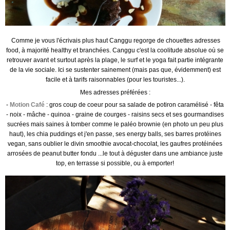
Comme je vous l'écrivais plus haut Canggu regorge de chouettes adresses
food, à majorité healthy et branchées. Canggu c'est la coolitude absolue où se
retrouver avant et surtout après la plage, le surf et le yoga fait partie intégrante
de la vie sociale. Ici se sustenter sainement (mais pas que, évidemment) est
facile et à tarifs raisonnables (pour les touristes...).
Mes adresses préférées :
-
Motion
Café
: gros coup de coeur pour sa salade de potiron caramélisé - fêta
- noix - mâche - quinoa - graine de courges - raisins secs et ses gourmandises
sucrées mais saines à tomber comme le paléo brownie (en photo un peu plus
haut), les chia puddings et j'en passe, ses energy balls, ses barres protéines
vegan, sans oublier le divin smoothie avocat-chocolat, les gaufres protéinées
arrosées de peanut butter fondu ...le tout à déguster dans une ambiance juste
top, en terrasse si possible, ou à emporter!