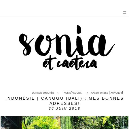
la robe smockée
page d'accueil
candy dress | annonce!
INDONÉSIE | CANGGU (BALI) : MES BONNES
ADRESSES!
26
JUIN 2018