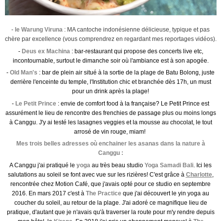
-
le Warung Viruna
: MA cantoche indonésienne délicieuse, typique et pas
chère par excellence (vous comprendrez en regardant mes reportages vidéos).
-
Deus ex Machina
: bar-restaurant qui propose des concerts live etc,
incontournable, surtout le dimanche soir où l'ambiance est à son apogée.
-
Old Man's
: bar de plein air situé à la sortie de la plage de Batu Bolong, juste
derrière l'enceinte du temple, l'Institution chic et branchée dès 17h, un must
pour un drink après la plage!
-
Le Petit Prince
: envie de comfort food à la française? Le Petit Prince est
assurément le lieu de rencontre des frenchies de passage plus ou moins longs
à Canggu. J'y ai testé les lasagnes veggies et la mousse au chocolat, le tout
arrosé de vin rouge, miam!
Mes trois belles adresses où enchainer les asanas dans la nature à
Canggu :
A Canggu j'ai pratiqué le
yoga
au très beau studio
Yoga Samadi Bali
. Ici les
salutations au soleil se font avec vue sur les rizières! C'est grâce à
Charlotte
,
rencontrée chez Motion Café, que j'avais opté pour ce studio en septembre
2016. En mars 2017 c'est à
The Practice
que j'ai découvert le yin yoga au
coucher du soleil, au retour de la plage. J'ai adoré ce magnifique lieu de
pratique, d'autant que je n'avais qu'à traverser la route pour m'y rendre depuis