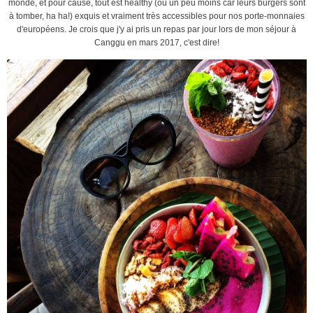
monde, et pour cause, tout est healthy (ou un peu moins car leurs burgers sont
à tomber, ha ha!) exquis et vraiment très accessibles pour nos porte-monnaies
d'européens. Je crois que j'y ai pris un repas par jour lors de mon séjour à
Canggu en mars 2017, c'est dire!