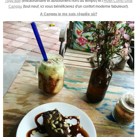
Tugu Bali
(extraordinaire et absolument hors du temps!) et l'
Hôtel Como Uma
Canggu
(tout neuf, ici vous bénéficierez d'un confort moderne fabuleux!).
A Canggu je me suis régalée où?