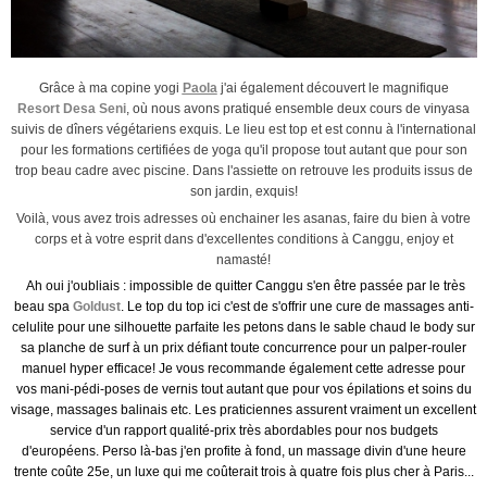
Grâce à ma copine yogi
Paola
j'ai également découvert le magnifique
Resort Desa Seni
, où nous avons pratiqué ensemble deux cours de vinyasa
suivis de dîners végétariens exquis. Le lieu est top et est connu à l'international
pour les formations certifiées de yoga qu'il propose tout autant que pour son
trop beau cadre avec piscine. Dans l'assiette on retrouve les produits issus de
son jardin, exquis!
Voilà, vous avez trois adresses où enchainer les asanas, faire du bien à votre
corps et à votre esprit dans d'excellentes conditions à Canggu, enjoy et
namasté!
Ah oui j'oubliais : impossible de quitter Canggu s'en être passée par le très
beau spa
Goldust
. Le top du top ici c'est de s'offrir une cure de massages anti-
celulite pour une silhouette parfaite les petons dans le sable chaud le body sur
sa planche de surf à un prix défiant toute concurrence pour un palper-rouler
manuel hyper efficace! Je vous recommande également cette adresse pour
vos mani-pédi-poses de vernis tout autant que pour vos épilations et soins du
visage, massages balinais etc. Les praticiennes assurent vraiment un excellent
service d'un rapport qualité-prix très abordables pour nos budgets
d'européens. Perso là-bas j'en profite à fond, un massage divin d'une heure
trente coûte 25e, un luxe qui me coûterait trois à quatre fois plus cher à Paris...