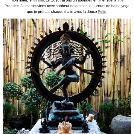
mon hôtel, le
Kirana
. En 2018 j'ai pris un abonnement mensuel à
The
Practice
. Je me souviens avec bonheur notamment des cours de hatha yoga
que je prenais chaque matin avec la douce
Pelin
.