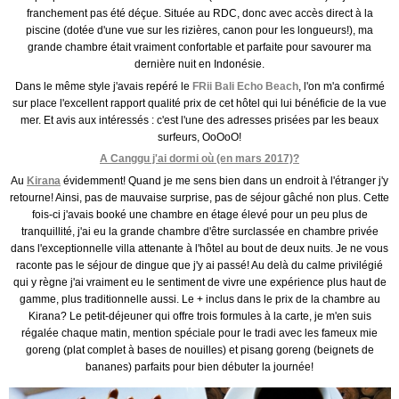
franchement pas été déçue. Située au RDC, donc avec accès direct à la
piscine (dotée d'une vue sur les rizières, canon pour les longueurs!), ma
grande chambre était vraiment confortable et parfaite pour savourer ma
dernière nuit en Indonésie.
Dans le même style j'avais repéré le
FRii Bali Echo Beach
, l'on m'a confirmé
sur place l'excellent rapport qualité prix de cet hôtel qui lui bénéficie de la vue
mer. Et avis aux intéressés : c'est l'une des adresses prisées par les beaux
surfeurs, OoOoO!
A Canggu j'ai dormi où (en mars 2017)?
Au
Kirana
évidemment! Quand je me sens bien dans un endroit à l'étranger j'y
retourne! Ainsi, pas de mauvaise surprise, pas de séjour gâché non plus. Cette
fois-ci j'avais booké une chambre en étage élevé pour un peu plus de
tranquillité, j'ai eu la grande chambre d'être surclassée en chambre privée
dans l'exceptionnelle villa attenante à l'hôtel au bout de deux nuits. Je ne vous
raconte pas le séjour de dingue que j'y ai passé! Au delà du calme privilégié
qui y règne j'ai vraiment eu le sentiment de vivre une expérience plus haut de
gamme, plus traditionnelle aussi. Le + inclus dans le prix de la chambre au
Kirana? Le petit-déjeuner qui offre trois formules à la carte, je m'en suis
régalée chaque matin, mention spéciale pour le tradi avec les fameux mie
goreng (plat complet à bases de nouilles) et pisang goreng (beignets de
bananes) parfaits pour bien débuter la journée!