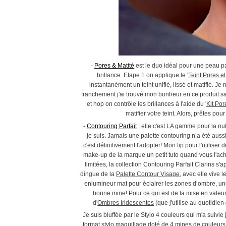
-
Pores & Matité
est le duo idéal pour une peau parf
brillance. Etape 1 on applique le '
Teint Pores et
instantanément un teint unifié, lissé et matifié. 
franchement j'ai trouvé mon bonheur en ce produit sa
et hop on contrôle les brillances à l'aide du '
Kit Por
matifier votre teint. Alors, prêtes po
-
Contouring Parfait
: elle c'est LA gamme pour la nul
je suis. Jamais une palette contouring n’a été auss
c'est définitivement l'adopter! Mon tip pour l'utili
make-up de la marque un petit tuto quand vous l'ac
limitées, la collection Contouring Parfait Clarins s'ap
dingue de la
Palette Contour Visage
, avec elle vive 
enlumineur mat pour éclairer les zones d’ombre, une 
bonne mine! Pour ce qui est de la mise en valeur 
d'
Ombres Iridescentes
(que j'utilise au quotidie
Je suis bluffée par le Stylo 4 couleurs qui m'a suivie 
format stylo maquillage doté de 4 mines de couleurs 