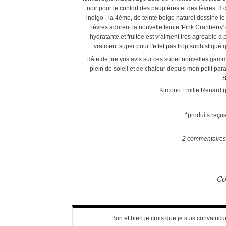
noir pour le confort des paupières et des lèvres. 3 d
indigo - la 4ème, de teinte beige naturel dessine l
lèvres adorent la nouvelle teinte 'Pink Cranberry
hydratante et fruitée est vraiment très agréable à
vraiment super pour l'effet pas trop sophistiqué
Hâte de lire vos avis sur ces super nouvelles gamme
plein de soleil et de chaleur depuis mon petit p
S
Kimono Emilie Renard (je
*produits reçus
2
commentaires
Co
Bon et bien je crois que je suis convaincu