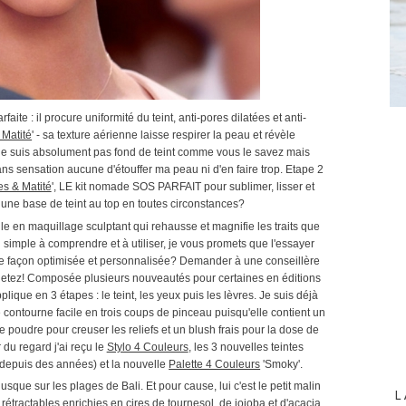
aite : il procure uniformité du teint, anti-pores dilatées et anti-
 Matité
' - sa texture aérienne laisse respirer la peau et révèle
Je ne suis absolument pas fond de teint comme vous le savez mais
ns sensation aucune d'étouffer ma peau ni d'en faire trop. Etape 2
es & Matité
', LE kit nomade SOS PARFAIT pour sublimer, lisser et
ur une base de teint au top en toutes circonstances?
le en maquillage sculptant qui rehausse et magnifie les traits que
i simple à comprendre et à utiliser, je vous promets que l'essayer
ser de façon optimisée et personnalisée? Demander à une conseillère
hetez! Composée plusieurs nouveautés pour certaines en éditions
plique en 3 étapes : le teint, les yeux puis les lèvres. Je suis déjà
le contourne facile en trois coups de pinceau puisqu'elle contient un
poudre pour creuser les reliefs et un blush frais pour la dose de
du regard j'ai reçu le
Stylo 4 Couleurs
, les 3 nouvelles teintes
n depuis des années) et la nouvelle
Palette 4 Couleurs
'Smoky'.
jusque sur les plages de Bali. Et pour cause, lui c'est le petit malin
L
rétractables enrichies en cires de tournesol, de jojoba et d'acacia