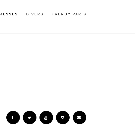
RESSES
DIVERS
TRENDY PARIS
Facebook
Twitter
YouTube
Instagram
Email