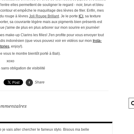
'entre elles permettent de souligner le regard - noir, brun et bleu
e contour et empêche le maquillage des lèvres de filer. Enfin, mes
' du rouge à lèvres
Joli Rouge Brillant
. Je le porte
ICI
, sa texture
 porter, sa couvrante légère mais aux pigments bien présents est
 que j'aime de plus en plus arborer sur mon sourire en journée!
s make-up Clarins les filles! J'en profite pour vous envoyer tout
aradis indonésien (que vous pouvez voir en vidéos sur mon
Insta-
tories
, enjoy!).
 vous le montre bientôt porté à Bali).
xoxo
 sans obligation de visibilité
Share
mmentaires
e je vais aller chercher le fameux stylo. Bisous ma belle