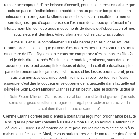
remplir accompagné d'une boisson d'accueil, pour la suite c'est en cabine que
cela se passe. L'esthéticienne procède dans un premier temps à un bilan
minceur en interrogeant la cliente sur ses besoins en la matière du moment,
son diagnostique d'experte basé sur l'examen de la peau qui s'ensuit m'a
littéralement bluffée : quelques mouvements de doigts et d'observation et mes
soucis étaient identifiés. Adieu vilains et moches capitons, youhou!
Je me suis ensuite complètement laissée bercer par les divines effluves
Clarins - dont je suis dingue (si vous êtes adeptes des Huiles Anti-Eau & Tonic
ou encore de l'Eau Dynamisante vous me comprenez n'est ce pas les filles?) -
et je dois dire qu'après 50 minutes de modelage minceur, sans douleur
aucune, dans le but assouplir les tissus et déloger la cellulite (localisée plus
particulièrement sur les jambes, les hanches et les fesses pour ma part, je ne
suis vraiment pas épargnée bouh!) je me suis réveillée (oui, je m'étais
assoupie, c'est dire la douceur enveloppante de la gestuelle dans laquelle est
délivré le Soin Expert Minceur Clarins) sur un petit nuage, le sourire jusque là.
Le Soin Expert Minceur Clarins est un vrai bonheur olfactif et gestuel, j'en suis
sortie énergisée et tellement légère, un régal pour activer ou réactiver la
circulation (lymphatique et sanguine).
Comme Clarins dorlote ses clientes à souhait j'ai reçu mon ordonnance beauté
ainsi que de précieux conseils à l'issue de mon RDV, en boutique autour d'un
délicieux
C Juice
. La démarche de faire perdurer les bienfaits de ce soin à la
maison est nécessaire. Ainsi, je vous parlerai très vite de ma routine (forcément