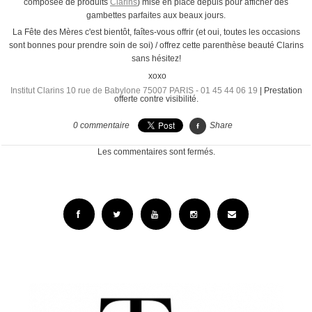
composée de produits
Clarins
) mise en place depuis pour afficher des
gambettes parfaites aux beaux jours.
La Fête des Mères c'est bientôt, faîtes-vous offrir (et oui, toutes les occasions
sont bonnes pour prendre soin de soi) / offrez cette parenthèse beauté Clarins
sans hésitez!
xoxo
Institut Clarins 10 rue de Babylone 75007 PARIS - 01 45 44 06 19
| Prestation
offerte contre visibilité.
0
commentaire
Share
Les commentaires sont fermés.
Facebook
Twitter
YouTube
Instagram
Email