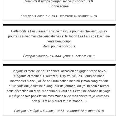
Merci c'est sympa d'organiser ce joli concours ❤
Bonne soirée
Écrit par :
Coline T.
21h44
-
mercredi 10
octobre 2018
Cette boîte a l'air vraiment chic, le masque pour les cheveux Sysley
pourrait sauver mes cheveux abîmés et le flacon Les fleurs de Bach me
tente beaucoup!
Merci pour le concours.
Écrit par :
Marion07
10h44
-
jeudi 11
octobre 2018
Bonjour, et merci de nous donner l'occasion de gagner cette box si
élégante et raffinée. D'autant qu'il s'y trouve Les Fleurs de Bach
marronnier blanc (l’alliée anti-rumination mentale): mon sang n'a fait
qu'un tour, oui je rumine à longueur de journée, oui j'ai besoin d'humer
cette décoction au si doux parfum qui vaut peut-être une séance de yoga.
(Et là je ne fais pas état de mes mains ni de mes cheveux, je veux pas
non plus faire pleurer tout le monde....)
Écrit par :
Deléglise florence
10h55
-
vendredi 12
octobre 2018