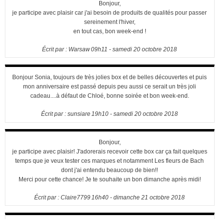
Bonjour,
je participe avec plaisir car j'ai besoin de produits de qualités pour passer
sereinement l'hiver,
en tout cas, bon week-end !
Écrit par :
Warsaw
09h11
-
samedi 20
octobre 2018
Bonjour Sonia, toujours de très jolies box et de belles découvertes et puis
mon anniversaire est passé depuis peu aussi ce serait un très joli
cadeau....à défaut de Chloé, bonne soirée et bon week-end.
Écrit par :
sunsiare
19h10
-
samedi 20
octobre 2018
Bonjour,
je participe avec plaisir! J'adorerais recevoir cette box car ça fait quelques
temps que je veux tester ces marques et notamment Les fleurs de Bach
dont j'ai entendu beaucoup de bien!!
Merci pour cette chance! Je te souhaite un bon dimanche après midi!
Écrit par :
Claire7799
16h40
-
dimanche 21
octobre 2018