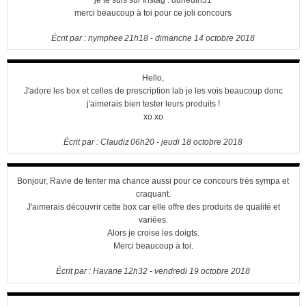
je te suis sur Instag : dunedin31
merci beaucoup à toi pour ce joli concours
Écrit par :
nymphee
21h18
-
dimanche 14
octobre 2018
Hello,
J'adore les box et celles de prescription lab je les vois beaucoup donc
j'aimerais bien tester leurs produits !
xo xo
Écrit par :
Claudiz
06h20
-
jeudi 18
octobre 2018
Bonjour, Ravie de tenter ma chance aussi pour ce concours très sympa et
craquant.
J'aimerais découvrir cette box car elle offre des produits de qualité et
variées.
Alors je croise les doigts.
Merci beaucoup à toi.
Écrit par :
Havane
12h32
-
vendredi 19
octobre 2018