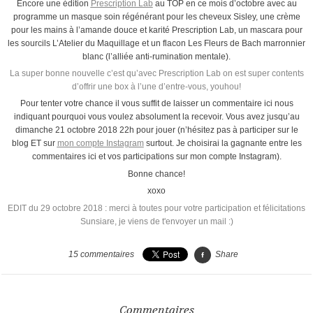
Encore une édition
Prescription Lab
au TOP en ce mois d’octobre avec au
programme un masque soin régénérant pour les cheveux Sisley, une crème
pour les mains à l’amande douce et karité Prescription Lab, un mascara pour
les sourcils L’Atelier du Maquillage et un flacon Les Fleurs de Bach marronnier
blanc (l’alliée anti-rumination mentale).
La super bonne nouvelle c’est qu’avec Prescription Lab on est super contents
d’offrir une box à l’une d’entre-vous, youhou!
Pour tenter votre chance il vous suffit de laisser un commentaire ici nous
indiquant pourquoi vous voulez absolument la recevoir. Vous avez jusqu’au
dimanche 21 octobre 2018 22h pour jouer (n’hésitez pas à participer sur le
blog ET sur
mon compte Instagram
surtout. Je choisirai la gagnante entre les
commentaires ici et vos participations sur mon compte Instagram).
Bonne chance!
xoxo
EDIT du 29 octobre 2018 : merci à toutes pour votre participation et félicitations
Sunsiare, je viens de t'envoyer un mail :)
15
commentaires
Share
Commentaires