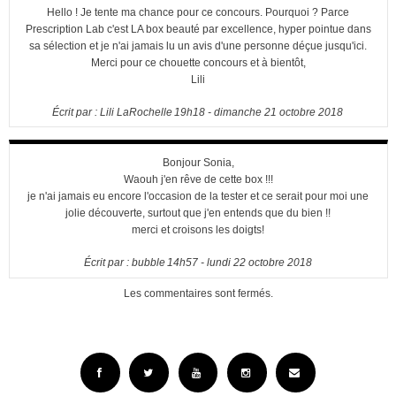
Hello ! Je tente ma chance pour ce concours. Pourquoi ? Parce
Prescription Lab c'est LA box beauté par excellence, hyper pointue dans
sa sélection et je n'ai jamais lu un avis d'une personne déçue jusqu'ici.
Merci pour ce chouette concours et à bientôt,
Lili
Écrit par :
Lili LaRochelle
19h18
-
dimanche 21
octobre 2018
Bonjour Sonia,
Waouh j'en rêve de cette box !!!
je n'ai jamais eu encore l'occasion de la tester et ce serait pour moi une
jolie découverte, surtout que j'en entends que du bien !!
merci et croisons les doigts!
Écrit par :
bubble
14h57
-
lundi 22
octobre 2018
Les commentaires sont fermés.
Facebook
Twitter
YouTube
Instagram
Email