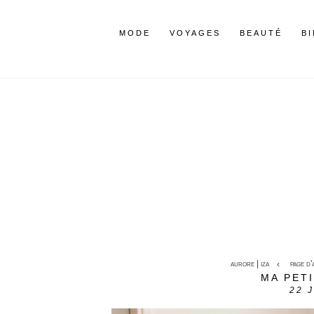
MODE
VOYAGES
BEAUTÉ
B
aurore | iza
page d'
MA PET
22