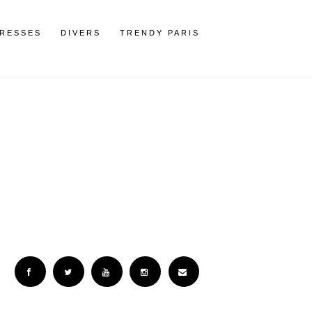
RESSES
DIVERS
TRENDY PARIS
Facebook
Twitter
YouTube
Instagram
Email