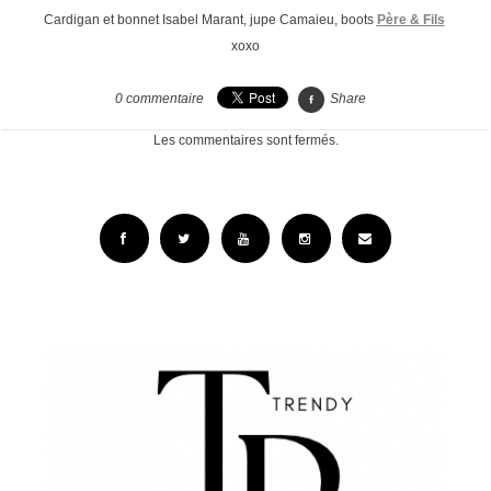
Cardigan et bonnet Isabel Marant, jupe Camaieu, boots
Père & Fils
xoxo
0
commentaire
Share
Les commentaires sont fermés.
Facebook
Twitter
YouTube
Instagram
Email