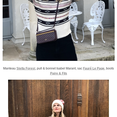
Manteau
Stella Forest
, pull & bonnet Isabel Marant, sac
Fauré Le Page
, boots
Paire & Fils