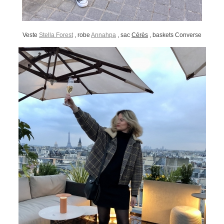
Veste
Stella Forest
, robe
Annahpa
, sac
Cérès
, baskets Converse