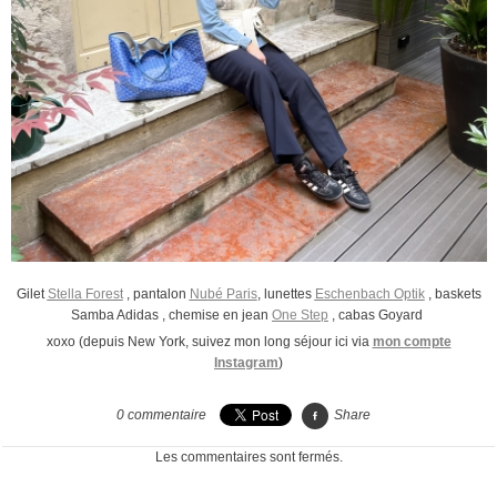
Gilet
Stella Forest
, pantalon
Nubé Paris
, lunettes
Eschenbach Optik
, baskets
Samba Adidas , chemise en jean
One Step
, cabas Goyard
xoxo (depuis New York, suivez mon long séjour ici via
mon compte
Instagram
)
0
commentaire
Share
Les commentaires sont fermés.