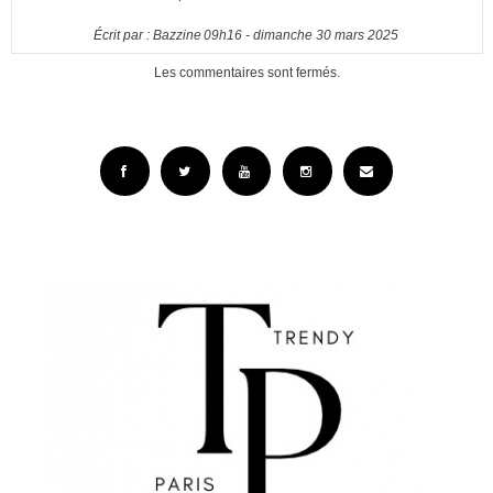
Écrit par :
Bazzine
09h16
-
dimanche 30
mars 2025
Les commentaires sont fermés.
Facebook
Twitter
YouTube
Instagram
Email