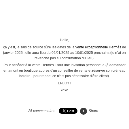
›
Hello,
ça y est, je sais de source sûre les dates de la
vente exceptionnelle Hermès
de
janvier 2025 : elle aura lieu du 06/01/2025 au 10/01/2025 prochains (je n’ai en
revanche pas eu confirmation du lieu).
Pour accéder à la vente Hermès il faut une
invitation personnelle
(à demander
en amont en boutique auprès d'un conseiller de vente et réserver son créneau
horaire - pour rappel ce n'est pas nécessaire d'être client).
ENJOY !
xoxo
25
commentaires
Share